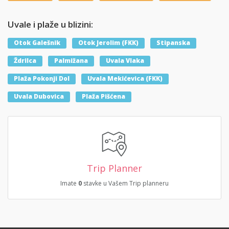
Uvale i plaže u blizini:
Otok Galešnik
Otok Jerolim (FKK)
Stipanska
Ždrilca
Palmižana
Uvala Vlaka
Plaža Pokonji Dol
Uvala Mekićevica (FKK)
Uvala Dubovica
Plaža Pišćena
Trip Planner
Imate
0
stavke u Vašem Trip planneru