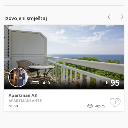
‹
›
Izdvojeni smještaj
95
€
4+0
Apartman A3
APARTMANI ANTE
+
Milna
48575