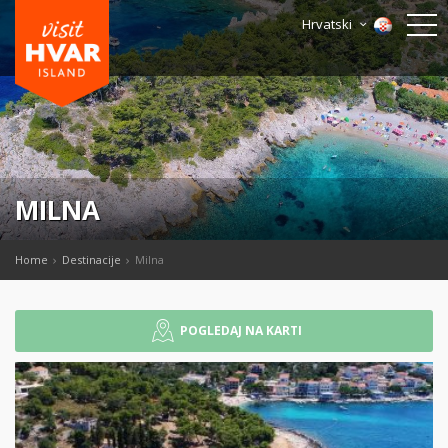
Hrvatski
MILNA
Home
Destinacije
Milna
POGLEDAJ NA KARTI