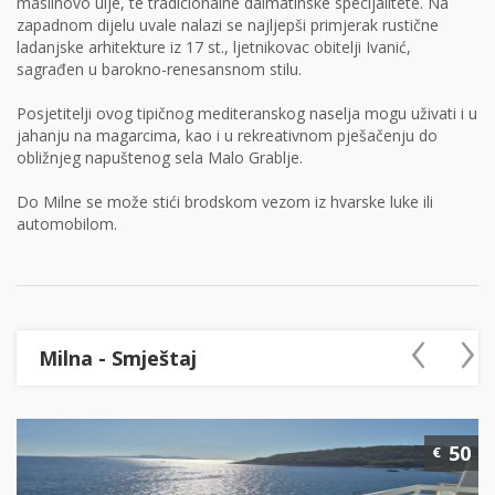
maslinovo ulje, te tradicionalne dalmatinske specijalitete. Na
zapadnom dijelu uvale nalazi se najljepši primjerak rustične
ladanjske arhitekture iz 17 st., ljetnikovac obitelji Ivanić,
sagrađen u barokno-renesansnom stilu.
Posjetitelji ovog tipičnog mediteranskog naselja mogu uživati i u
jahanju na magarcima, kao i u rekreativnom pješačenju do
obližnjeg napuštenog sela Malo Grablje.
Do Milne se može stići brodskom vezom iz hvarske luke ili
automobilom.
‹
›
Milna - Smještaj
50
€