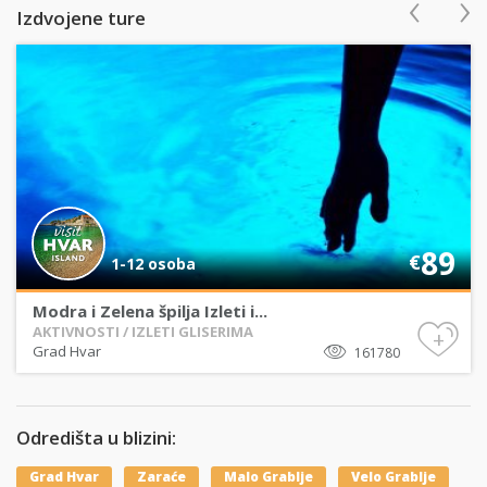
‹
›
Izdvojene ture
89
€
1-12 osoba
Modra i Zelena špilja Izleti i...
AKTIVNOSTI / IZLETI GLISERIMA
+
Grad Hvar
161780
Odredišta u blizini:
Grad Hvar
Zaraće
Malo Grablje
Velo Grablje