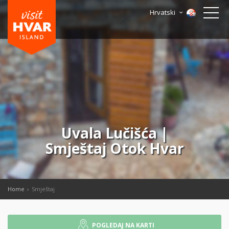
Hrvatski
Uvala Lučišća |
Smještaj Otok Hvar
Home
Smještaj
POGLEDAJ NA KARTI