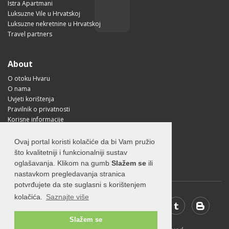
Istra Apartmani
Luksuzne Vile u Hrvatskoj
Luksuzne nekretnine u Hrvatskoj
Travel partners
About
O otoku Hvaru
O nama
Uvjeti korištenja
Pravilnik o privatnosti
Korisne informacije
Kako doći na Hvar?
Free Mobile App
Ovaj portal koristi kolačiće da bi Vam pružio
Visit Croatia
što kvalitetniji i funkcionalniji sustav
oglašavanja. Klikom na gumb
Slažem se
ili
nastavkom pregledavanja stranica
potvrđujete da ste suglasni s korištenjem
kolačića.
Saznajte više
Slažem se