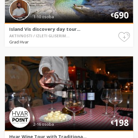
690
€
1-10 osoba
Island Vis discovery day tour...
+
AKTIVNOSTI / IZLETI GLISERIM...
Grad Hvar
198
€
2-16 osoba
Hvar Wine Tour with Traditiona...