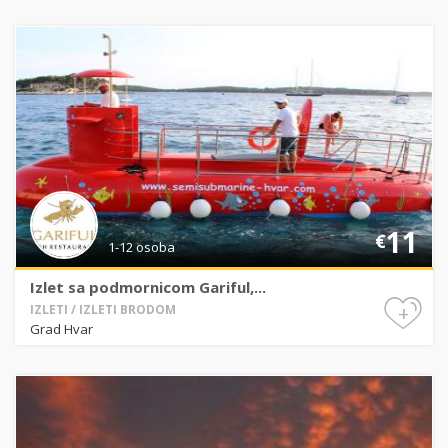
11
€
1-12 osoba
Izlet sa podmornicom Gariful,...
+
IZLETI / IZLETI BRODOM
Grad Hvar