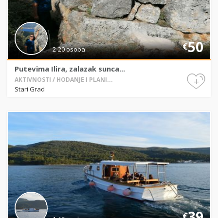
50
€
2-20 osoba
Putevima Ilira, zalazak sunca...
+
AKTIVNOSTI / HODANJE I PLANI...
Stari Grad
39
€