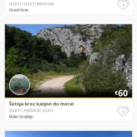
+
IZLETI / IZLETI BRODOM
Grad Hvar
60
€
Šetnja kroz kanjon do mora!
+
IZLETI / PJEŠAČKI IZLETI
Malo Grablje