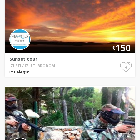
150
€
Sunset tour
+
IZLETI / IZLETI BRODOM
Rt Pelegrin