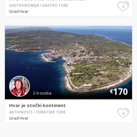
+
GASTRONOMIJA / GASTRO TURE
Grad Hvar
170
€
2-0 osoba
Hvar je otočki kontinent
+
AKTIVNOSTI / TEMATSKE TURE
Grad Hvar