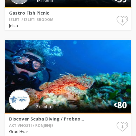
1-16 osoba
Gastro Fish Picnic
+
IZLETI / IZLETI BRODOM
Jelsa
80
€
1-2 osoba
Discover Scuba Diving / Probno...
+
AKTIVNOSTI / RONJENJE
Grad Hvar