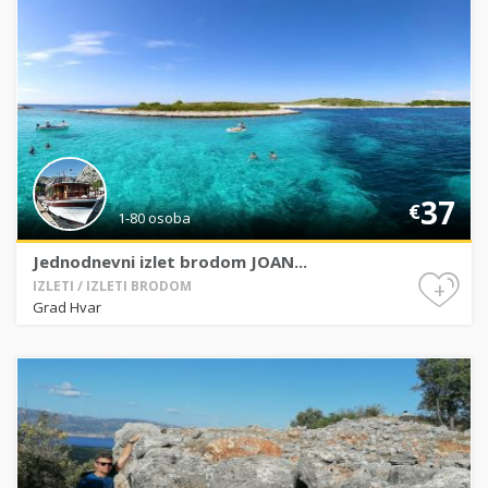
37
€
1-80 osoba
Jednodnevni izlet brodom JOAN...
+
IZLETI / IZLETI BRODOM
Grad Hvar