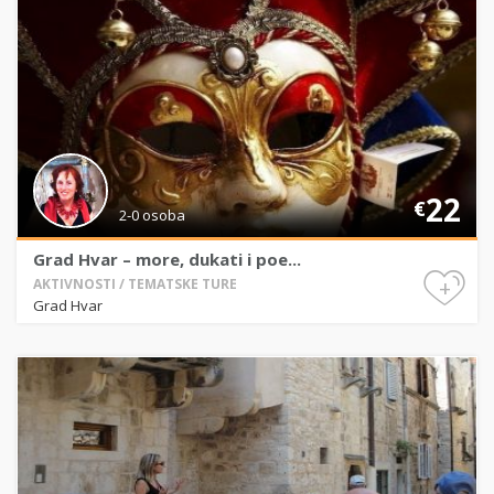
22
€
2-0 osoba
Grad Hvar – more, dukati i poe...
+
AKTIVNOSTI / TEMATSKE TURE
Grad Hvar