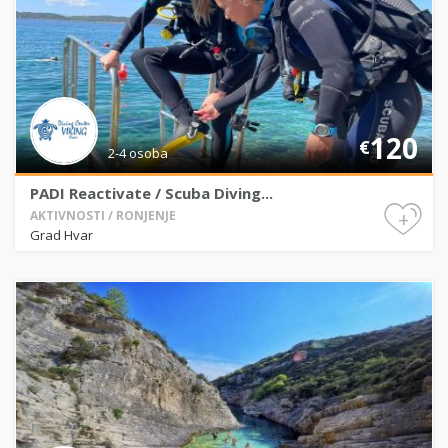
120
€
2-4 osoba
PADI Reactivate / Scuba Diving...
+
AKTIVNOSTI / RONJENJE
Grad Hvar