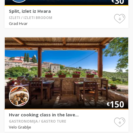
30
€
Split, izlet iz Hvara
+
IZLETI / IZLETI BRODOM
Grad Hvar
150
€
Hvar cooking class in the lave...
+
GASTRONOMIJA / GASTRO TURE
Velo Grablje