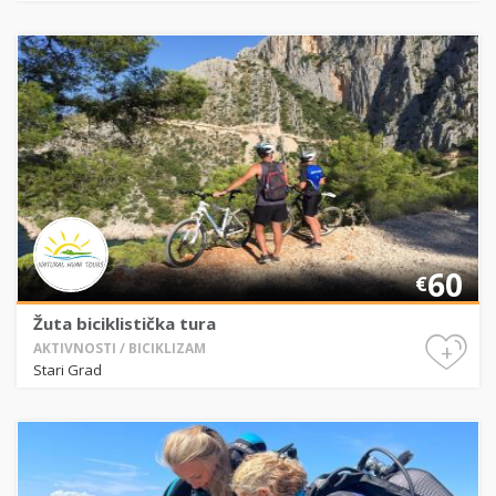
60
€
Žuta biciklistička tura
+
AKTIVNOSTI / BICIKLIZAM
Stari Grad