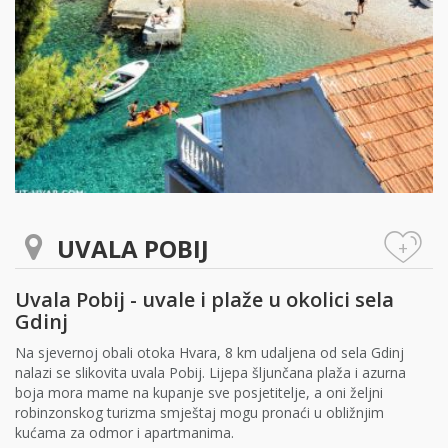
UVALA POBIJ
+
Uvala Pobij - uvale i plaže u okolici sela
Gdinj
Na sjevernoj obali otoka Hvara, 8 km udaljena od sela Gdinj
nalazi se slikovita uvala Pobij. Lijepa šljunčana plaža i azurna
boja mora mame na kupanje sve posjetitelje, a oni željni
robinzonskog turizma smještaj mogu pronaći u obližnjim
kućama za odmor i apartmanima.