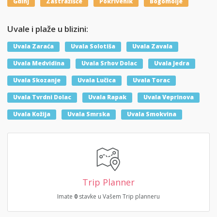
Gdinj
Zastražišće
Pokrivenik
Bogomolje
Uvale i plaže u blizini:
Uvala Zaraća
Uvala Solotiša
Uvala Zavala
Uvala Medvidina
Uvala Srhov Dolac
Uvala Jedra
Uvala Skozanje
Uvala Lučica
Uvala Torac
Uvala Tvrdni Dolac
Uvala Rapak
Uvala Veprinova
Uvala Kožija
Uvala Smrska
Uvala Smokvina
Trip Planner
Imate
0
stavke u Vašem Trip planneru