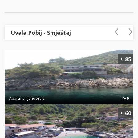
‹
›
Uvala Pobij - Smještaj
85
€
Apartman Jandora 2
4+0
60
€