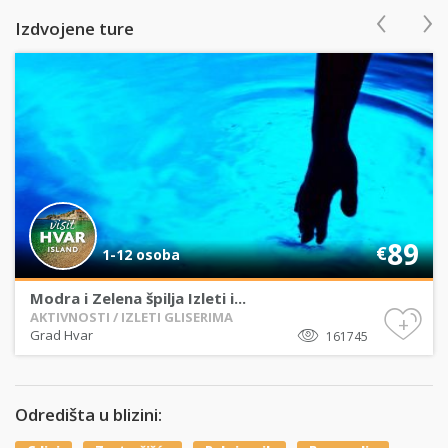
‹
›
Izdvojene ture
89
€
1-12 osoba
Modra i Zelena špilja Izleti i...
AKTIVNOSTI / IZLETI GLISERIMA
+
Grad Hvar
161745
Odredišta u blizini: