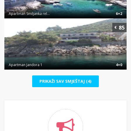
Apartman Smiljanka rel...
6+2
85
€
Apartman Jandora 1
4+0
PRIKAŽI SAV SMJEŠTAJ (4)