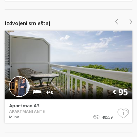
‹
›
Izdvojeni smještaj
95
€
4+0
Apartman A3
APARTMANI ANTE
+
Milna
48559