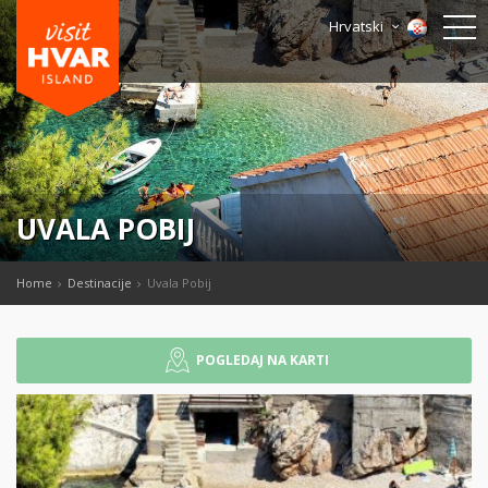
Hrvatski
UVALA POBIJ
Home
Destinacije
Uvala Pobij
POGLEDAJ NA KARTI