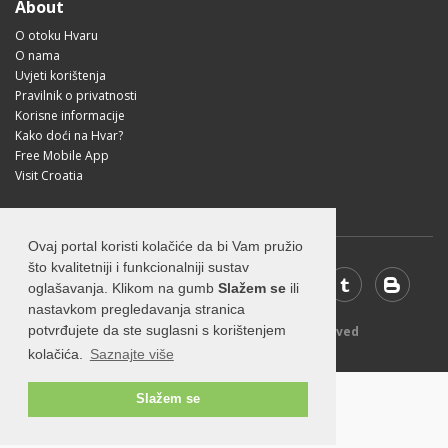
About
O otoku Hvaru
O nama
Uvjeti korištenja
Pravilnik o privatnosti
Korisne informacije
Kako doći na Hvar?
Free Mobile App
Visit Croatia
Ovaj portal koristi kolačiće da bi Vam pružio
što kvalitetniji i funkcionalniji sustav
oglašavanja. Klikom na gumb
Slažem se
ili
nastavkom pregledavanja stranica
potvrđujete da ste suglasni s korištenjem
© 2026 Visit-Hvar.com - All rights reserved
kolačića.
Saznajte više
Slažem se