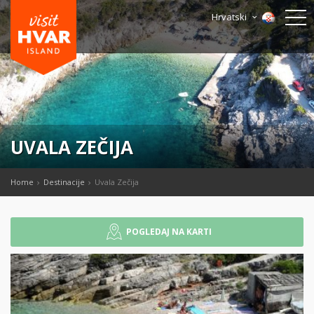
Hrvatski
UVALA ZEČIJA
Home
Destinacije
Uvala Zečija
POGLEDAJ NA KARTI