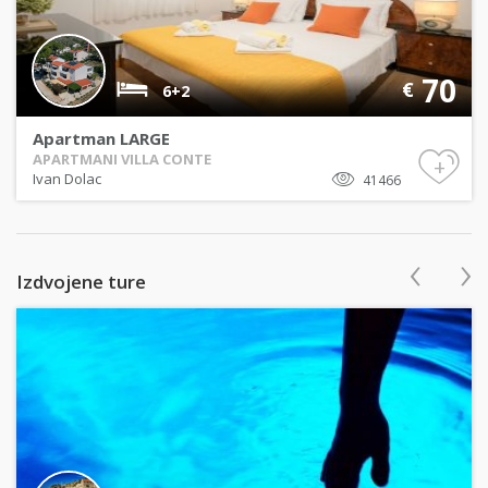
70
€
6+2
Apartman LARGE
APARTMANI VILLA CONTE
+
Ivan Dolac
41466
‹
›
Izdvojene ture