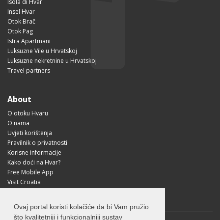
Isola di Hvar
Insel Hvar
Otok Brač
Otok Pag
Istra Apartmani
Luksuzne Vile u Hrvatskoj
Luksuzne nekretnine u Hrvatskoj
Travel partners
About
O otoku Hvaru
O nama
Uvjeti korištenja
Pravilnik o privatnosti
Korisne informacije
Kako doći na Hvar?
Free Mobile App
Visit Croatia
Ovaj portal koristi kolačiće da bi Vam pružio
što kvalitetniji i funkcionalniji sustav