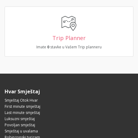
Trip Planner
Imate
0
stavke u Vašem Trip planneru
Hvar Smještaj
Smještaj Otok Hvar
First minute smještaj
Last minute smještaj
Luksuzni smještaj
Povoljan smještaj
Smještaj u uvalama
Robinzonski turizam