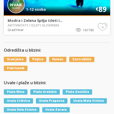
89
€
1-12 osoba
Modra i Zelena špilja Izleti i...
AKTIVNOSTI / IZLETI GLISERIMA
+
Grad Hvar
161790
Odredišta u blizini:
Grad Jelsa
Poljica
Humac
Zastražišće
Pokrivenik
Uvale i plaže u blizini:
Plaža Mina
Plaža Grebišće
Plaža Zenčišća
Uvala Crikvica
Uvala Prapatna
Uvala Mala Stiniva
Uvala Vela Stiniva
Uvala Zaraća