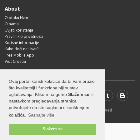
About
O otoku Hvaru
O nama
Uvjeti korištenja
Pravilnik o privatnosti
Korisne informacije
Kako doći na Hvar?
Free Mobile App
Visit Croatia
Ovaj portal koristi kolačiće da bi Vam pružio
što kvalitetniji i funkcionalniji sustav
oglašavanja. Klikom na gumb
Slažem se
ili
nastavkom pregledavanja stranica
potvrđujete da ste suglasni s korištenjem
© 2026 Visit-Hvar.com - All rights reserved
kolačića.
Saznajte više
Slažem se