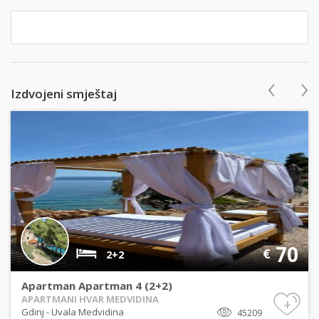
‹
›
Izdvojeni smještaj
70
€
2+2
Apartman Apartman 4 (2+2)
APARTMANI HVAR MEDVIDINA
+
Gdinj
-
Uvala Medvidina
45209