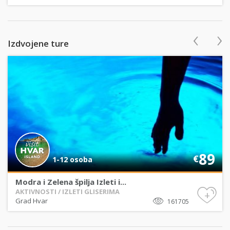
‹
›
Izdvojene ture
89
€
1-12 osoba
Modra i Zelena špilja Izleti i...
AKTIVNOSTI / IZLETI GLISERIMA
+
Grad Hvar
161705