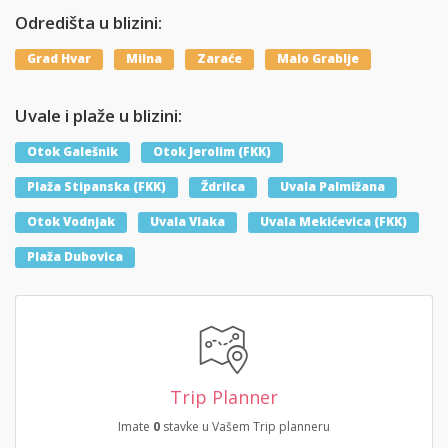
Odredišta u blizini:
Grad Hvar
Milna
Zaraće
Malo Grablje
Uvale i plaže u blizini:
Otok Galešnik
Otok Jerolim (FKK)
Plaža Stipanska (FKK)
Ždrilca
Uvala Palmižana
Otok Vodnjak
Uvala Vlaka
Uvala Mekićevica (FKK)
Plaža Dubovica
Trip Planner
Imate
0
stavke u Vašem Trip planneru