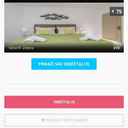
75
€
Soba R1 Zelena
2+0
PRIKAŽI SAV SMJEŠTAJ (5)
SMJEŠTAJ (5)
DODAJ U TRIP PLANNER