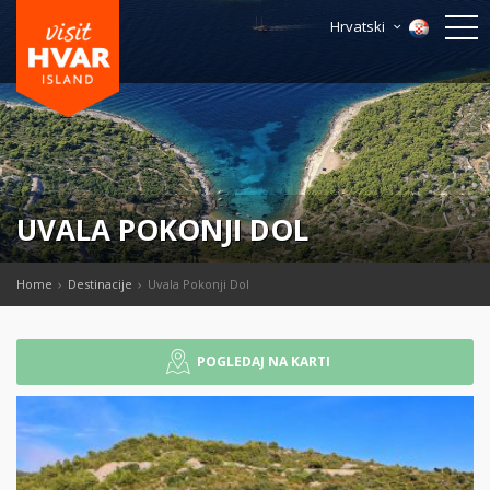
Hrvatski
UVALA POKONJI DOL
Home
Destinacije
Uvala Pokonji Dol
POGLEDAJ NA KARTI