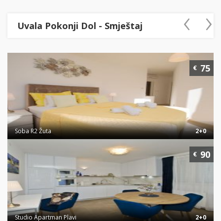
‹
›
Uvala Pokonji Dol - Smještaj
75
€
Soba R2 Žuta
2+0
90
€
Studio Apartman Plavi
2+0