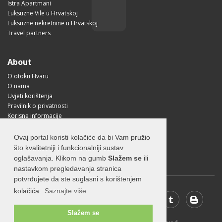
Istra Apartmani
Luksuzne Vile u Hrvatskoj
Luksuzne nekretnine u Hrvatskoj
Travel partners
About
O otoku Hvaru
O nama
Uvjeti korištenja
Pravilnik o privatnosti
Korisne informacije
Kako doći na Hvar?
Free Mobile App
Ovaj portal koristi kolačiće da bi Vam pružio
Visit Croatia
što kvalitetniji i funkcionalniji sustav
oglašavanja. Klikom na gumb
Slažem se
ili
nastavkom pregledavanja stranica
potvrđujete da ste suglasni s korištenjem
kolačića.
Saznajte više
Slažem se