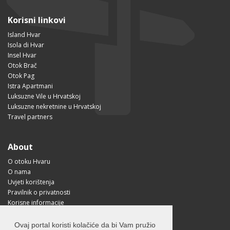
Korisni linkovi
Island Hvar
Isola di Hvar
Insel Hvar
Otok Brač
Otok Pag
Istra Apartmani
Luksuzne Vile u Hrvatskoj
Luksuzne nekretnine u Hrvatskoj
Travel partners
About
O otoku Hvaru
O nama
Uvjeti korištenja
Pravilnik o privatnosti
Korisne informacije
Kako doći na Hvar?
Free Mobile App
Ovaj portal koristi kolačiće da bi Vam pružio