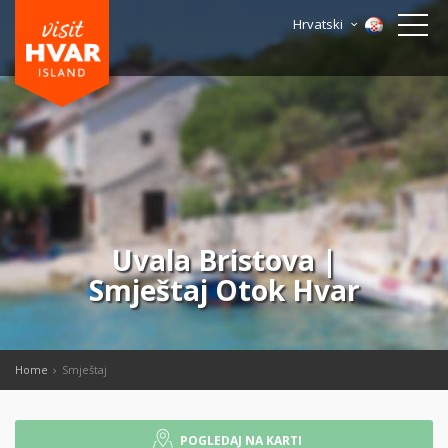
Hrvatski
Uvala Bristova |
Smještaj Otok Hvar
Home
Smještaj
POGLEDAJ NA KARTI