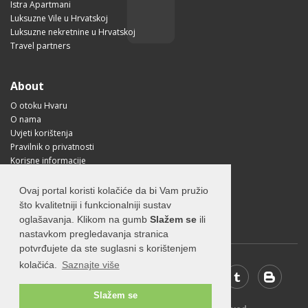
Istra Apartmani
Luksuzne Vile u Hrvatskoj
Luksuzne nekretnine u Hrvatskoj
Travel partners
About
O otoku Hvaru
O nama
Uvjeti korištenja
Pravilnik o privatnosti
Korisne informacije
Kako doći na Hvar?
Free Mobile App
Ovaj portal koristi kolačiće da bi Vam pružio
Visit Croatia
što kvalitetniji i funkcionalniji sustav
oglašavanja. Klikom na gumb
Slažem se
ili
nastavkom pregledavanja stranica
potvrđujete da ste suglasni s korištenjem
kolačića.
Saznajte više
Slažem se