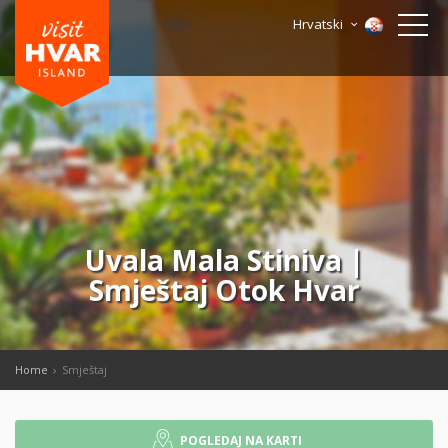
Hrvatski
Uvala Mala Stiniva |
Smještaj Otok Hvar
Home
Smještaj
POGLEDAJ NA KARTI