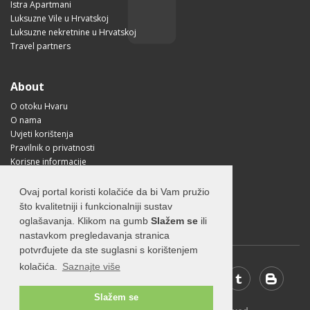
Istra Apartmani
Luksuzne Vile u Hrvatskoj
Luksuzne nekretnine u Hrvatskoj
Travel partners
About
O otoku Hvaru
O nama
Uvjeti korištenja
Pravilnik o privatnosti
Korisne informacije
Kako doći na Hvar?
Free Mobile App
Ovaj portal koristi kolačiće da bi Vam pružio
Visit Croatia
što kvalitetniji i funkcionalniji sustav
oglašavanja. Klikom na gumb
Slažem se
ili
nastavkom pregledavanja stranica
potvrđujete da ste suglasni s korištenjem
kolačića.
Saznajte više
Slažem se