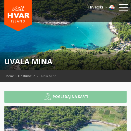
Hrvatski
UVALA MINA
Home
Destinacije
Uvala Mina
POGLEDAJ NA KARTI