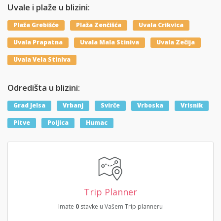
Uvale i plaže u blizini:
Plaža Grebišće
Plaža Zenčišća
Uvala Crikvica
Uvala Prapatna
Uvala Mala Stiniva
Uvala Zečija
Uvala Vela Stiniva
Odredišta u blizini:
Grad Jelsa
Vrbanj
Svirče
Vrboska
Vrisnik
Pitve
Poljica
Humac
Trip Planner
Imate
0
stavke u Vašem Trip planneru