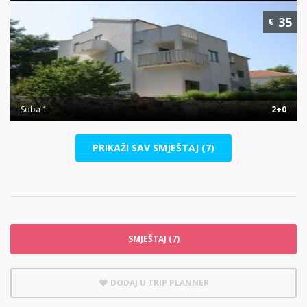
35
€
Soba 1
2+0
PRIKAŽI SAV SMJEŠTAJ (7)
SMJEŠTAJ (7)
DODAJ U TRIP PLANNER