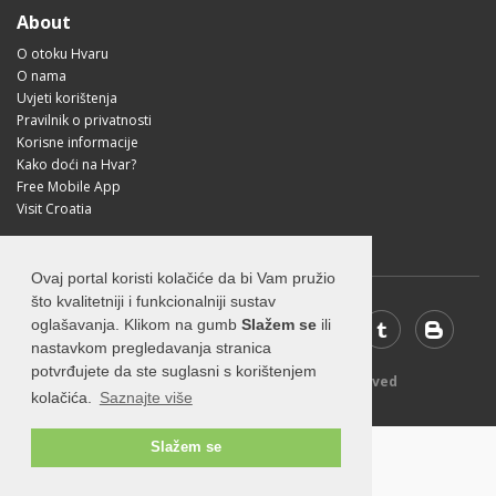
About
O otoku Hvaru
O nama
Uvjeti korištenja
Pravilnik o privatnosti
Korisne informacije
Kako doći na Hvar?
Free Mobile App
Visit Croatia
Ovaj portal koristi kolačiće da bi Vam pružio
što kvalitetniji i funkcionalniji sustav
oglašavanja. Klikom na gumb
Slažem se
ili
nastavkom pregledavanja stranica
potvrđujete da ste suglasni s korištenjem
© 2026 Visit-Hvar.com - All rights reserved
kolačića.
Saznajte više
Slažem se