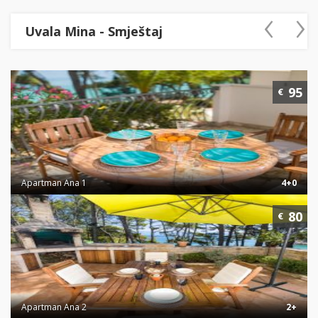
‹
›
Uvala Mina - Smještaj
95
€
Apartman Ana 1
4+0
80
€
Apartman Ana 2
2+