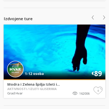
‹
›
Izdvojene ture
89
€
1-12 osoba
Modra i Zelena špilja Izleti i...
AKTIVNOSTI / IZLETI GLISERIMA
+
Grad Hvar
162006