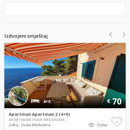
‹
›
Izdvojeni smještaj
70
€
4+0
Apartman Apartman 2 (4+0)
APARTMANI HVAR MEDVIDINA
+
Gdinj
-
Uvala Medvidina
75094