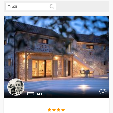
+
6+1