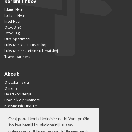
Korisni linkovi
Island Hvar
Isola di Hvar
Insel Hvar
Otok Brač
Otok Pag
Istra Apartmani
Luksuzne Vile u Hrvatskoj
Luksuzne nekretnine u Hrvatskoj
Travel partners
About
O otoku Hvaru
O nama
Uvjeti korištenja
Pravilnik o privatnosti
Korisne informacije
Kako doći na Hvar?
Free Mobile App
Ovaj portal koristi kolačiće da bi Vam pružio
Visit Croatia
što kvalitetniji i funkcionalniji sustav
oglašavanja. Klikom na gumb
Slažem se
ili