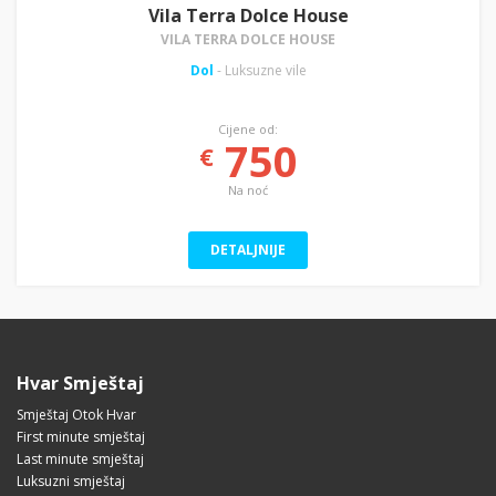
Vila Terra Dolce House
VILA TERRA DOLCE HOUSE
Dol
- Luksuzne vile
Cijene od:
750
€
Na noć
DETALJNIJE
Hvar Smještaj
Smještaj Otok Hvar
First minute smještaj
Last minute smještaj
Luksuzni smještaj