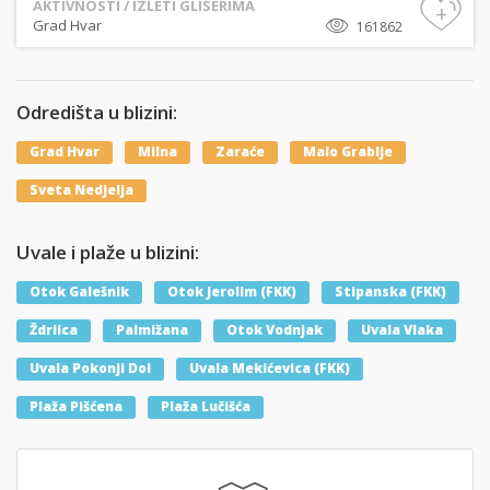
AKTIVNOSTI / IZLETI GLISERIMA
+
Grad Hvar
161862
Odredišta u blizini:
Grad Hvar
Milna
Zaraće
Malo Grablje
Sveta Nedjelja
Uvale i plaže u blizini:
Otok Galešnik
Otok Jerolim (FKK)
Stipanska (FKK)
Ždrilca
Palmižana
Otok Vodnjak
Uvala Vlaka
Uvala Pokonji Dol
Uvala Mekićevica (FKK)
Plaža Pišćena
Plaža Lučišća