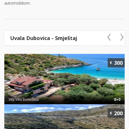
automobilom.
‹
›
Uvala Dubovica - Smještaj
300
€
Vila Villa Benedeta
8+0
200
€