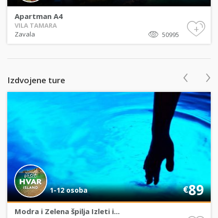
Apartman A4
VILA TAMARA
+
Zavala
50995
‹
›
Izdvojene ture
89
€
1-12 osoba
Modra i Zelena špilja Izleti i...