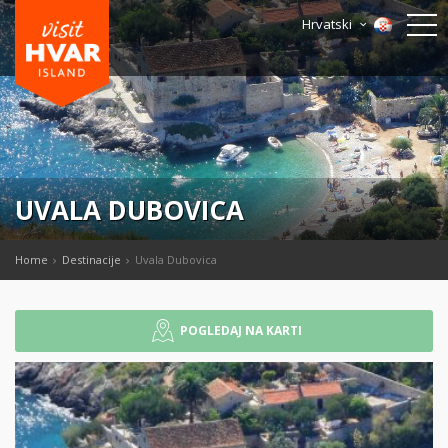
Hrvatski
UVALA DUBOVICA
Home
Destinacije
Uvala Dubovica
POGLEDAJ NA KARTI