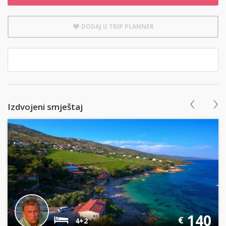
DODAJ U TRIP PLANNER
‹
›
Izdvojeni smještaj
140
€
4+2