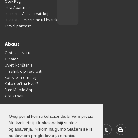
Otok Pag
Istra Apartmani
Luksuzne Vile u Hrvatskoj
Luksuzne nekretnine u Hrvatskoj
Travel partners
About
O otoku Hvaru
O nama
Uvjeti korištenja
Pravilnik o privatnosti
Korisne informacije
Kako doći na Hvar?
Free Mobile App
Visit Croatia
Ovaj portal koristi kolačiće da bi Vam pružio
što kvalitetniji i funkcionalniji sustav
oglašavanja. Klikom na gumb
Slažem se
ili
nastavkom pregledavanja stranica