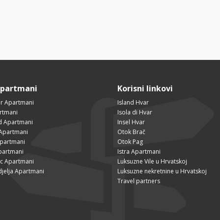
Apartmani
Korisni linkovi
r Apartmani
Island Hvar
rtmani
Isola di Hvar
ad Apartmani
Insel Hvar
Apartmani
Otok Brač
Apartmani
Otok Pag
partmani
Istra Apartmani
ac Apartmani
Luksuzne Vile u Hrvatskoj
djelja Apartmani
Luksuzne nekretnine u Hrvatskoj
Travel partners