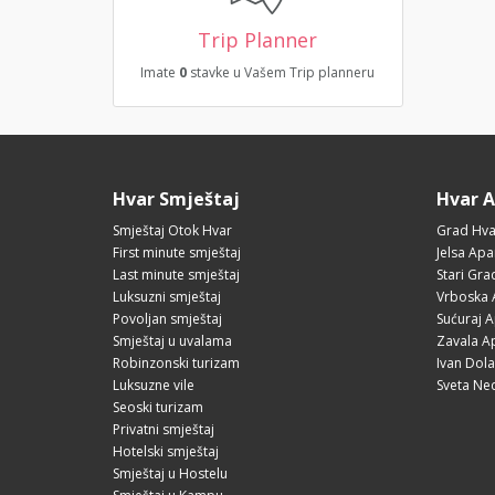
Trip Planner
Imate
0
stavke u Vašem Trip planneru
Hvar Smještaj
Hvar 
Smještaj Otok Hvar
Grad Hva
First minute smještaj
Jelsa Apa
Last minute smještaj
Stari Gr
Luksuzni smještaj
Vrboska 
Povoljan smještaj
Sućuraj 
Smještaj u uvalama
Zavala A
Robinzonski turizam
Ivan Dol
Luksuzne vile
Sveta Ne
Seoski turizam
Privatni smještaj
Hotelski smještaj
Smještaj u Hostelu