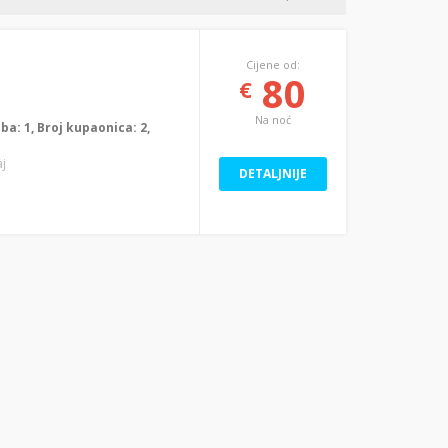
Cijene od:
80
€
Na noć
oba: 1, Broj kupaonica: 2,
aj
DETALJNIJE