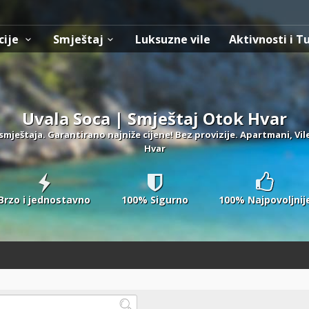
cije
Smještaj
Luksuzne vile
Aktivnosti i T
Uvala Soca | Smještaj Otok Hvar
smještaja. Garantirano najniže cijene! Bez provizije. Apartmani, Vil
Hvar
Brzo i jednostavno
100% Sigurno
100% Najpovoljnij