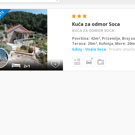
Kuća za odmor Soca
KUĆA ZA ODMOR SOCA
2
Površina: 42m
, Prizemlje, Broj s
2
Terasa: 20m
, Kuhinja, More: 20m
Gdinj
-
Uvala Soca
- Privatni smješt
+
2+1