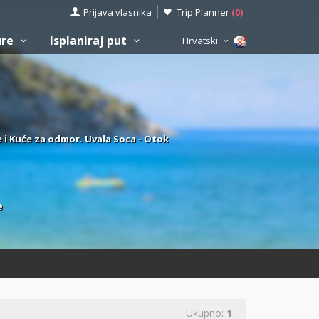
Prijava vlasnika
Trip Planner
(
0
)
ure
Isplaniraj put
Hrvatski
e i Kuće za odmor. Uvala Soca - Otok
e
Ukupno:
1