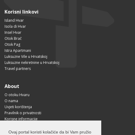
Korisni linkovi
Island Hvar
Isola di Hvar
Insel Hvar
Otok Brač
Otok Pag
Istra Apartmani
Luksuzne Vile u Hrvatskoj
Luksuzne nekretnine u Hrvatskoj
Travel partners
About
O otoku Hvaru
O nama
Uvjeti korištenja
Pravilnik o privatnosti
Korisne informacije
Kako doći na Hvar?
Free Mobile App
Ovaj portal koristi kolačiće da bi Vam pružio