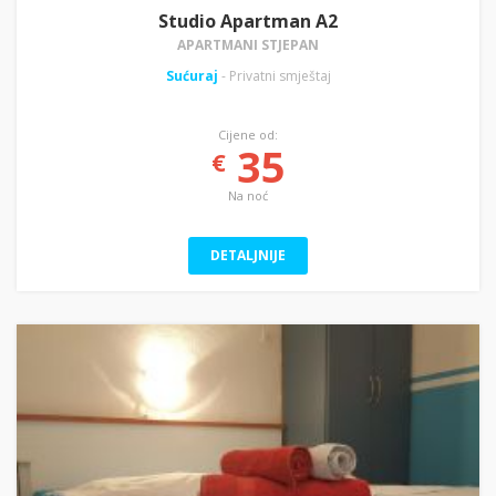
Studio Apartman A2
APARTMANI STJEPAN
Sućuraj
- Privatni smještaj
Cijene od:
35
€
Na noć
DETALJNIJE