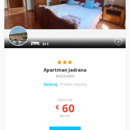
+
3+1
Apartman Jadrana
KUĆA KIKA
Sućuraj
- Privatni smještaj
Cijene od:
60
€
Na noć