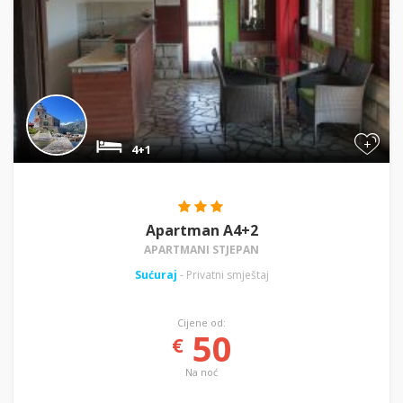
+
4+1
Apartman A4+2
APARTMANI STJEPAN
Sućuraj
- Privatni smještaj
Cijene od:
50
€
Na noć