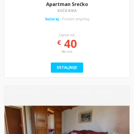
Apartman Srećko
KUĆA KIKA
Sućuraj
- Privatni smještaj
Cijene od:
40
€
Na noć
DETALJNIJE