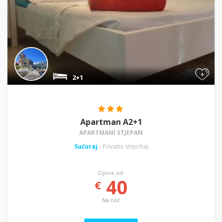
+
2+1
Apartman A2+1
APARTMANI STJEPAN
Sućuraj
- Privatni smještaj
Cijene od:
40
€
Na noć