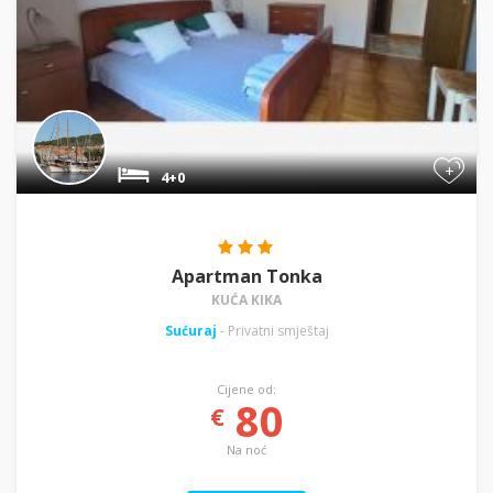
+
4+0
Apartman Tonka
KUĆA KIKA
Sućuraj
- Privatni smještaj
Cijene od:
80
€
Na noć