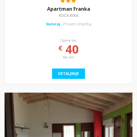
Apartman Franka
KUĆA KIKA
Sućuraj
- Privatni smještaj
Cijene od:
40
€
Na noć
DETALJNIJE