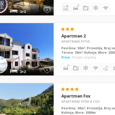
+
2+2
Apartman 2
APARTMANI PITVE
2
Površina: 50m
, Prizemlje, Broj s
2
Terasa: 30m
, Kuhinja, More: 20
Pitve
- Privatni smještaj
+
2+2
Apartman Fox
APARTMANI KYRA & FOX
2
Površina: 30m
, Prizemlje, Broj s
Kuhinja, More: 2000m