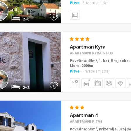
Pitve
- Privatni smještaj
+
2+0
Apartman Kyra
APARTMANI KYRA & FOX
2
Površina: 45m
, 1. kat, Broj soba:
More: 2000m
Pitve
- Privatni smještaj
+
2+2
Apartman 4
APARTMANI PITVE
2
Površina: 50m
, Prizemlje, Broj s