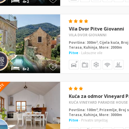
4+2
Vila Dvor Pitve Giovanni
VILA DVOR GIOVANNI
2
Površina: 300m
, Cijela kuća, Bro
Terasa, Kuhinja, More: 2000m
Pitve
- Luksuzne vile
+
8+2
Kuća za odmor Vineyard Pa
KUĆA VINEYARD PARADISE HOUSE 
2
Površina: 100m
, Prizemlje, Broj 
Terasa, Kuhinja, More: 3000m
Pitve
- Privatni smještaj