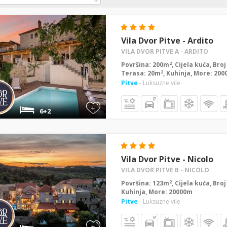
Vila Dvor Pitve - Ardito
VILA DVOR PITVE A - ARDITO
2
Površina: 200m
, Cijela kuća, Bro
2
Terasa: 20m
, Kuhinja, More: 20
Pitve
- Luksuzne vile
+
6+2
Vila Dvor Pitve - Nicolo
VILA DVOR PITVE B - NICOLO
2
Površina: 123m
, Cijela kuća, Bro
Kuhinja, More: 20000m
Pitve
- Luksuzne vile
+