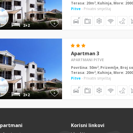
2
Terasa: 20m
, Kuhinja, More: 20
Pitve
- Privatni smještaj
+
2+2
Apartman 3
APARTMANI PITVE
2
Površina: 50m
, Prizemlje, Broj s
2
Terasa: 20m
, Kuhinja, More: 20
Pitve
- Privatni smještaj
+
2+2
Apartmani
Korisni linkovi