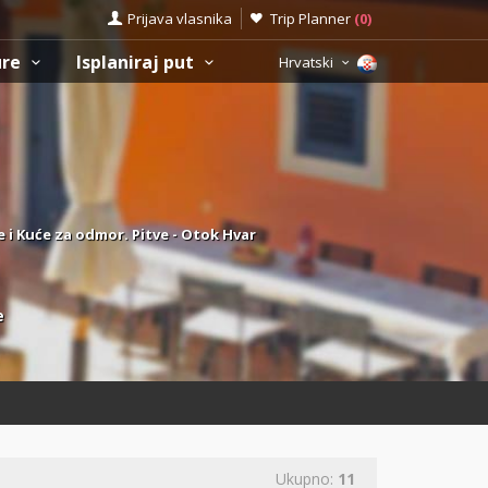
Prijava vlasnika
Trip Planner
(
0
)
ure
Isplaniraj put
Hrvatski
e i Kuće za odmor. Pitve - Otok Hvar
e
Ukupno:
11