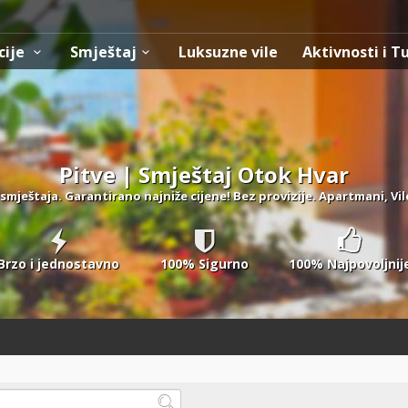
cije
Smještaj
Luksuzne vile
Aktivnosti i T
Pitve | Smještaj Otok Hvar
smještaja. Garantirano najniže cijene! Bez provizije. Apartmani, Vil
Brzo i jednostavno
100% Sigurno
100% Najpovoljnij