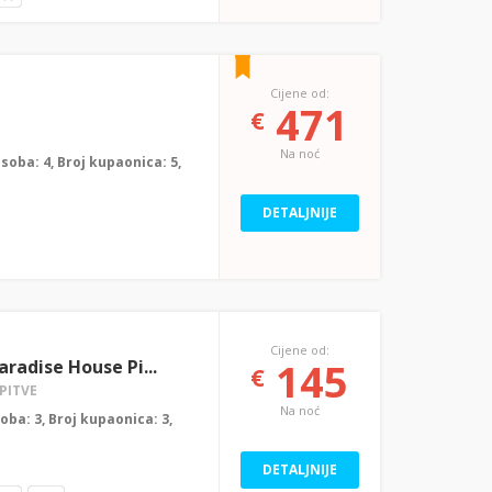
Cijene od:
471
€
Na noć
j soba: 4, Broj kupaonica: 5,
DETALJNIJE
Cijene od:
145
radise House Pi...
€
PITVE
Na noć
soba: 3, Broj kupaonica: 3,
DETALJNIJE