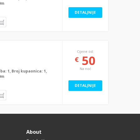
00m
DETALJNIJE
Cijene od:
50
€
Na noć
oba: 1, Broj kupaonica: 1,
00m
DETALJNIJE
About