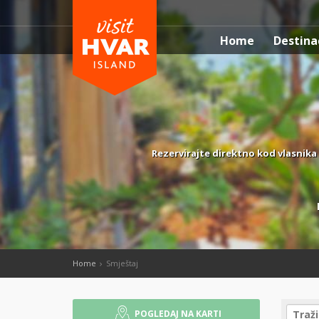
Home
Destina
Rezervirajte direktno kod vlasnika 
Home
Smještaj
POGLEDAJ NA KARTI