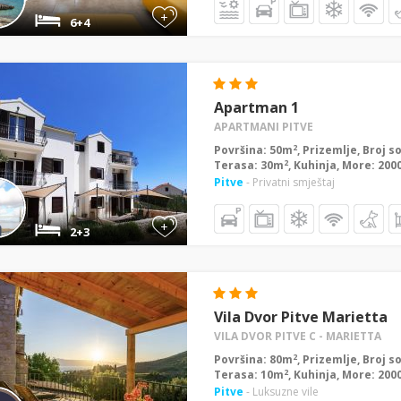
+
6+4
Apartman 1
APARTMANI PITVE
2
Površina: 50m
, Prizemlje, Broj s
2
Terasa: 30m
, Kuhinja, More: 20
Pitve
- Privatni smještaj
+
2+3
Vila Dvor Pitve Marietta
VILA DVOR PITVE C - MARIETTA
2
Površina: 80m
, Prizemlje, Broj s
2
Terasa: 10m
, Kuhinja, More: 20
Pitve
- Luksuzne vile