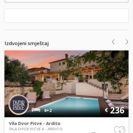
‹
›
Izdvojeni smještaj
236
€
6+2
Vila Dvor Pitve - Ardito
VILA DVOR PITVE A - ARDITO
+