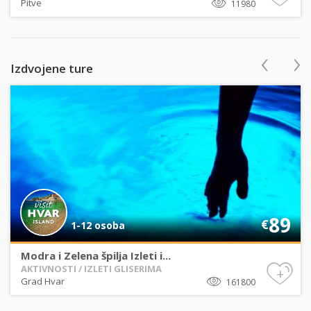
Pitve
11980
‹
›
Izdvojene ture
89
€
1-12 osoba
Modra i Zelena špilja Izleti i...
AKTIVNOSTI / IZLETI GLISERIMA
+
Grad Hvar
161800