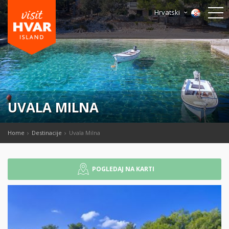
Hrvatski
UVALA MILNA
Home
Destinacije
Uvala Milna
POGLEDAJ NA KARTI