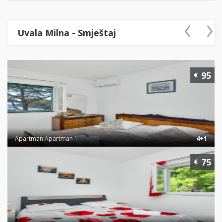
‹
›
Uvala Milna - Smještaj
95
€
Apartman Apartman 1
4+1
75
€