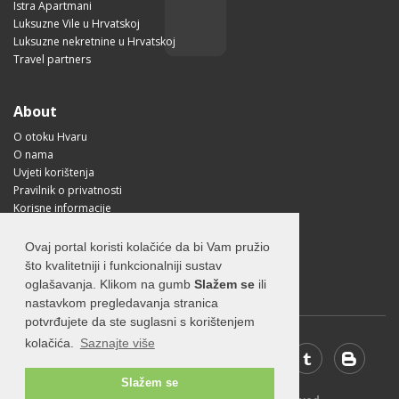
Istra Apartmani
Luksuzne Vile u Hrvatskoj
Luksuzne nekretnine u Hrvatskoj
Travel partners
About
O otoku Hvaru
O nama
Uvjeti korištenja
Pravilnik o privatnosti
Korisne informacije
Kako doći na Hvar?
Free Mobile App
Ovaj portal koristi kolačiće da bi Vam pružio
Visit Croatia
što kvalitetniji i funkcionalniji sustav
oglašavanja. Klikom na gumb
Slažem se
ili
nastavkom pregledavanja stranica
potvrđujete da ste suglasni s korištenjem
kolačića.
Saznajte više
Slažem se