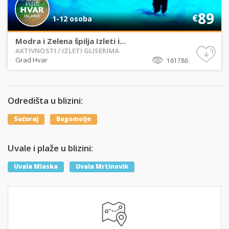
89
€
1-12 osoba
Modra i Zelena špilja Izleti i...
AKTIVNOSTI / IZLETI GLISERIMA
+
Grad Hvar
161786
Odredišta u blizini:
Sućuraj
Bogomolje
Uvale i plaže u blizini:
Uvala Mlaska
Uvala Mrtinovik