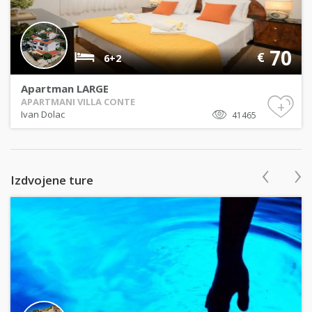
70
€
6+2
Apartman LARGE
APARTMANI VILLA CONTE
+
Ivan Dolac
41465
‹
›
Izdvojene ture