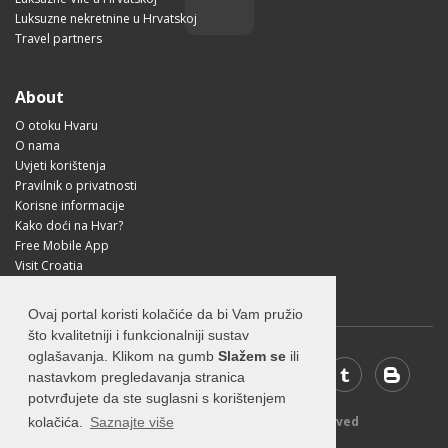
Luksuzne nekretnine u Hrvatskoj
Travel partners
About
O otoku Hvaru
O nama
Uvjeti korištenja
Pravilnik o privatnosti
Korisne informacije
Kako doći na Hvar?
Free Mobile App
Visit Croatia
Ovaj portal koristi kolačiće da bi Vam pružio
što kvalitetniji i funkcionalniji sustav
oglašavanja. Klikom na gumb
Slažem se
ili
nastavkom pregledavanja stranica
potvrđujete da ste suglasni s korištenjem
© 2026 Visit-Hvar.com - All rights reserved
kolačića.
Saznajte više