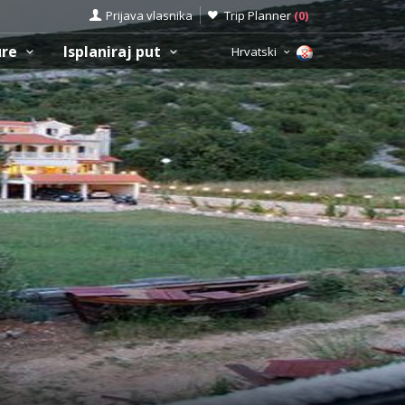
Prijava vlasnika
Trip Planner
(
0
)
ure
Isplaniraj put
Hrvatski