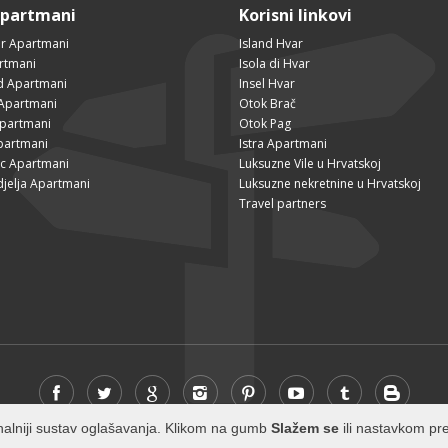
Apartmani
Korisni linkovi
r Apartmani
Island Hvar
rtmani
Isola di Hvar
ad Apartmani
Insel Hvar
Apartmani
Otok Brač
Apartmani
Otok Pag
partmani
Istra Apartmani
ac Apartmani
Luksuzne Vile u Hrvatskoj
djelja Apartmani
Luksuzne nekretnine u Hrvatskoj
Travel partners
cionalniji sustav oglašavanja. Klikom na gumb
Slažem se
ili nastavkom pre
© 2026 Visit-Hvar.com - All rights reserved