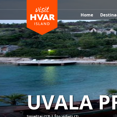
Home
Destina
UVALA P
Smještaj (13)
|
Što vidjeti (1)