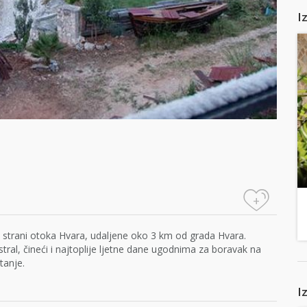
I
+
oj strani otoka Hvara, udaljene oko 3 km od grada Hvara.
tral, čineći i najtoplije ljetne dane ugodnima za boravak na
tanje.
I