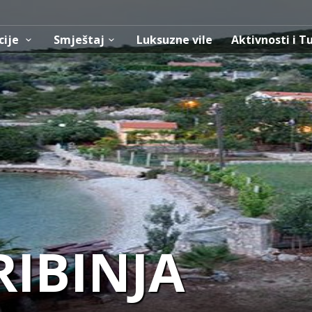
cije
Smještaj
Luksuzne vile
Aktivnosti i T
RIBINJA