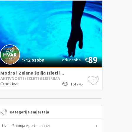
89
€
1-12 osoba
od/ osoba
Modra i Zelena špilja Izleti i...
AKTIVNOSTI / IZLETI GLISERIMA
+
Grad Hvar
161745
Kategorije smještaja
Uvala Pribinja Apartmani
(12)