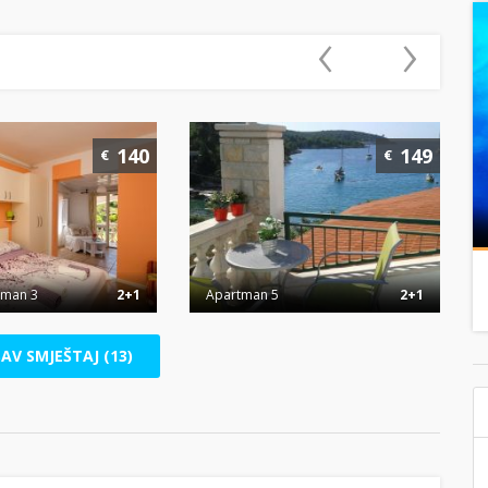
‹
›
140
149
€
€
tman 3
2+1
Apartman 5
2+1
SAV SMJEŠTAJ (13)