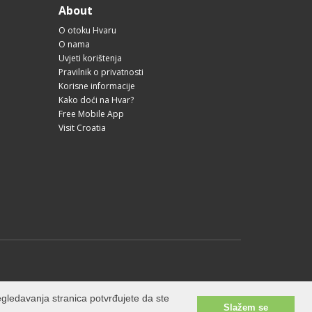
About
O otoku Hvaru
O nama
Uvjeti korištenja
Pravilnik o privatnosti
Korisne informacije
Kako doći na Hvar?
Free Mobile App
Visit Croatia
gledavanja stranica potvrđujete da ste
Slažem se