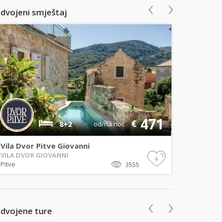
‹
›
zdvojeni smještaj
471
€
8+2
od/na noć
Vila Dvor Pitve Giovanni
VILA DVOR GIOVANNI
+
Pitve
3555
‹
›
zdvojene ture