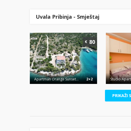
Uvala Pribinja - Smještaj
80
€
Apartman Orange Sunset...
2+2
Studio Apar
PRIKAŽI 