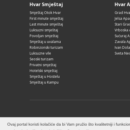
Hvar Smještaj
Hvar 
Smještaj Otok Hvar
Grad Hva
First minute smještaj
Jelsa Apa
Last minute smještaj
Stari Gr
Luksuzni smještaj
Vrboska 
Povoljan smještaj
Sućuraj 
Smještaj u uvalama
Zavala A
Robinzonski turizam
Ivan Dol
Luksuzne vile
Sveta Ne
Seoski turizam
Privatni smještaj
Hotelski smještaj
Smještaj u Hostelu
Smještaj u Kampu
Ovaj portal koristi kolačiće da bi Vam pružio što kvalitetniji i funk