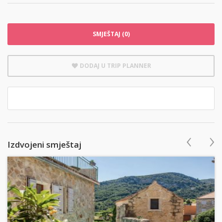
SMJEŠTAJ (0)
DODAJ U TRIP PLANNER
‹
›
Izdvojeni smještaj