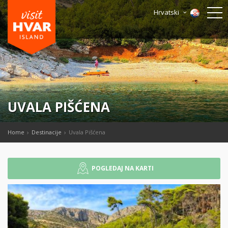
Hrvatski
UVALA PIŠĆENA
Home
Destinacije
Uvala Pišćena
POGLEDAJ NA KARTI