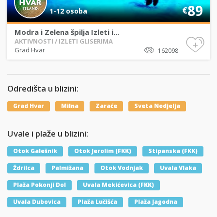
89
€
1-12 osoba
Modra i Zelena špilja Izleti i...
AKTIVNOSTI / IZLETI GLISERIMA
+
Grad Hvar
162098
Odredišta u blizini:
Grad Hvar
Milna
Zaraće
Sveta Nedjelja
Uvale i plaže u blizini:
Otok Galešnik
Otok Jerolim (FKK)
Stipanska (FKK)
Ždrilca
Palmižana
Otok Vodnjak
Uvala Vlaka
Plaža Pokonji Dol
Uvala Mekićevica (FKK)
Uvala Dubovica
Plaža Lučišća
Plaža Jagodna