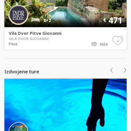
471
€
8+2
Vila Dvor Pitve Giovanni
VILA DVOR GIOVANNI
+
Pitve
3634
‹
›
Izdvojene ture