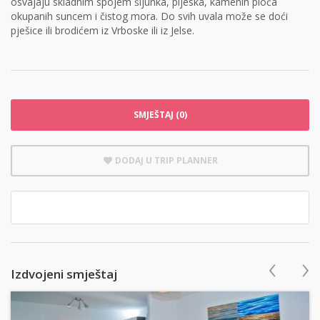
osvajaju skladnim spojem šljunka, pijeska, kamenih ploča
okupanih suncem i čistog mora. Do svih uvala može se doći
pješice ili brodićem iz Vrboske ili iz Jelse.
SMJEŠTAJ (0)
DODAJ U TRIP PLANNER
‹
›
Izdvojeni smještaj