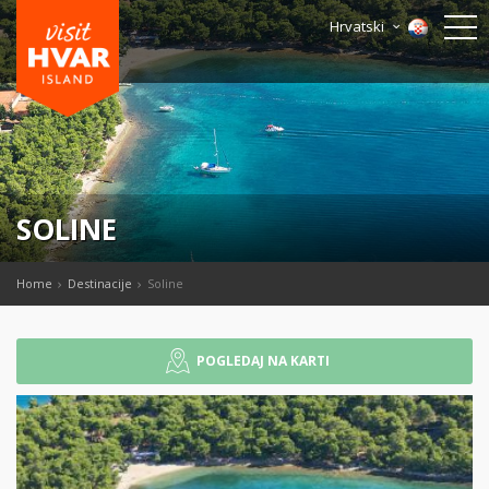
Hrvatski
SOLINE
Home
Destinacije
Soline
POGLEDAJ NA KARTI