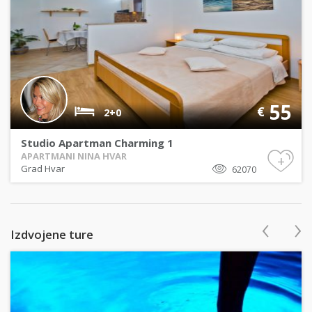
55
€
2+0
Studio Apartman Charming 1
APARTMANI NINA HVAR
+
Grad Hvar
62070
‹
›
Izdvojene ture