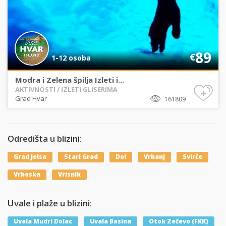
89
€
1-12 osoba
Modra i Zelena špilja Izleti i...
AKTIVNOSTI / IZLETI GLISERIMA
+
Grad Hvar
161809
Odredišta u blizini:
Grad Jelsa
Stari Grad
Dol
Vrbanj
Svirče
Vrboska
Vrisnik
Uvale i plaže u blizini:
Uvala Mudri Dolac
Uvala Basina
Otok Zečevo (FKK)