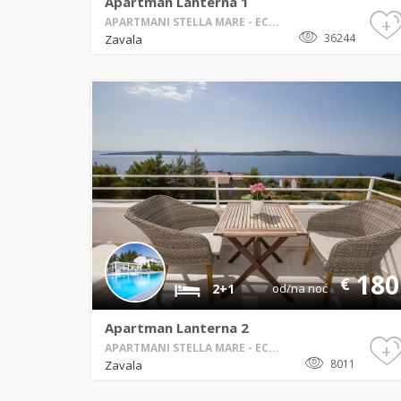
Apartman Lanterna 1
+
APARTMANI STELLA MARE - EC...
36244
Zavala
180
€
2+1
od/na noć
Apartman Lanterna 2
+
APARTMANI STELLA MARE - EC...
8011
Zavala