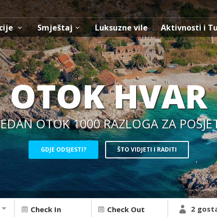
cije
Smještaj
Luksuzne vile
Aktivnosti i T
OTOK HVAR
JEDAN OTOK 1000 RAZLOGA ZA POSJE
GDJE ODSJESTI?
ŠTO VIDJETI I RADITI
2 gost