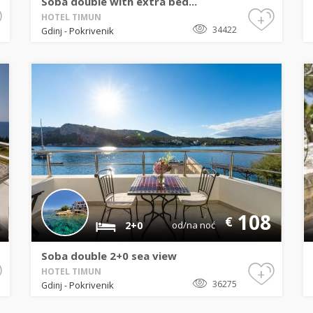
Soba double with extra bed...
+
HOTEL TIMUN
34422
Pokrivenik
Gdinj
-
108
€
2+0
od/na noć
Soba double 2+0 sea view
+
HOTEL TIMUN
36275
Pokrivenik
Gdinj
-