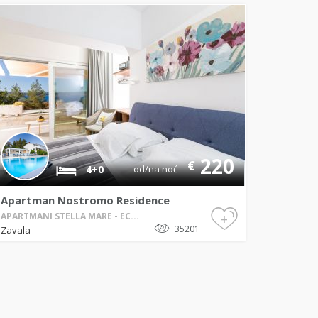
220
€
4+0
od/na noć
Apartman Nostromo Residence
+
APARTMANI STELLA MARE - EC...
35201
Zavala