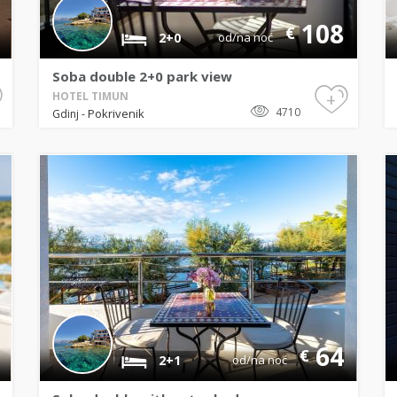
108
€
2+0
od/na noć
Soba double 2+0 park view
+
HOTEL TIMUN
4710
Pokrivenik
Gdinj
-
64
€
2+1
od/na noć