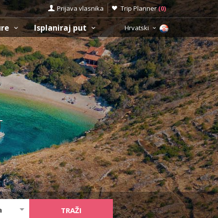
Prijava vlasnika
Trip Planner
(
0
)
ure
Isplaniraj put
Hrvatski
T
a
TRAŽI