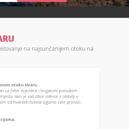
ARU
ljetovanje na najsunčanijem otoku na
čanom otoku Hvaru.
man sa četiri zvjezdice i bogatom ponudom
mjestu. Ako je vaš izbor odmor s obitelji u
om od hvarskih hotela sigurno ćete pronaći
acijama: