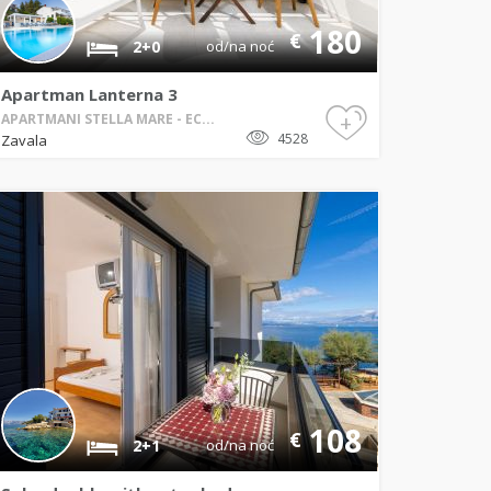
180
€
2+0
od/na noć
Apartman Lanterna 3
+
APARTMANI STELLA MARE - EC...
4528
Zavala
108
€
2+1
od/na noć