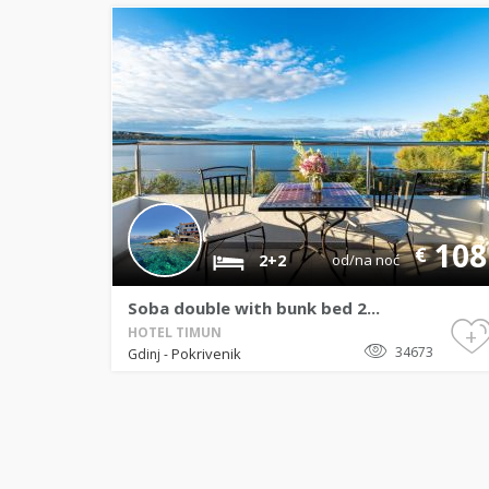
108
€
2+2
od/na noć
Soba double with bunk bed 2...
+
HOTEL TIMUN
34673
Pokrivenik
Gdinj
-