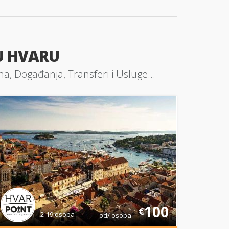
U HVARU
na, Događanja, Transferi i Usluge...
100
€
2-19 osoba
od/ osoba