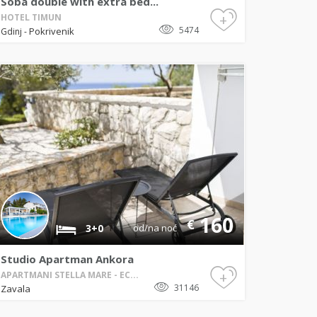
Soba double with extra bed...
+
HOTEL TIMUN
5474
Pokrivenik
Gdinj
-
160
€
3+0
od/na noć
Studio Apartman Ankora
+
APARTMANI STELLA MARE - EC...
31146
Zavala