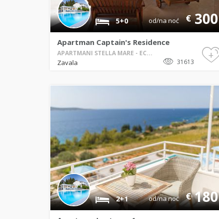
300
€
5+0
od/na noć
Apartman Captain's Residence
+
APARTMANI STELLA MARE - EC...
31613
Zavala
180
€
2+1
od/na noć