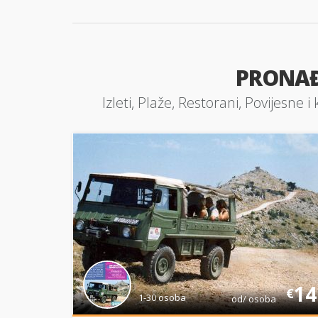
PRONA
Izleti, Plaže, Restorani, Povijesne
14
€
1-30 osoba
od/ osoba