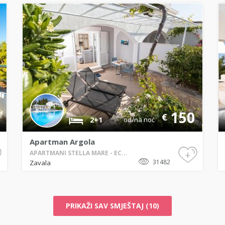
150
€
2+1
od/na noć
Apartman Argola
+
APARTMANI STELLA MARE - EC...
31482
Zavala
PRIKAŽI SAV SMJEŠTAJ (10)