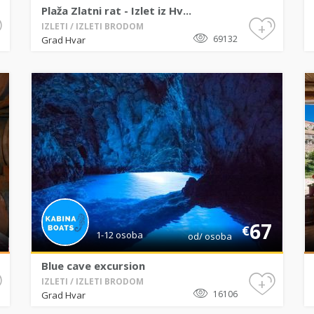
Plaža Zlatni rat - Izlet iz Hv...
+
IZLETI / IZLETI BRODOM
69132
Grad Hvar
67
€
1-12 osoba
od/ osoba
Blue cave excursion
+
IZLETI / IZLETI BRODOM
16106
Grad Hvar