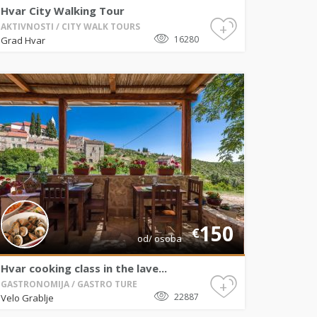
Hvar City Walking Tour
+
AKTIVNOSTI / CITY WALK TOURS
16280
Grad Hvar
150
€
od/ osoba
Hvar cooking class in the lave...
+
GASTRONOMIJA / GASTRO TURE
22887
Velo Grablje