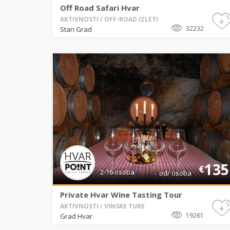
Off Road Safari Hvar
+
AKTIVNOSTI / OFF-ROAD IZLETI
32232
Stari Grad
135
€
2-16 osoba
od/ osoba
Private Hvar Wine Tasting Tour
+
AKTIVNOSTI / VINSKE TURE
19261
Grad Hvar