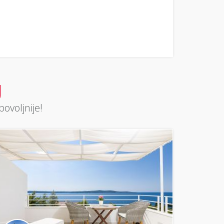
J
ovoljnije!