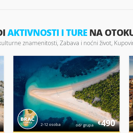
ĐI
AKTIVNOSTI I TURE
NA OTOK
 i kulturne znamenitosti, Zabava i noćni život, Kupovi
490
€
2-12 osoba
od/ grupa