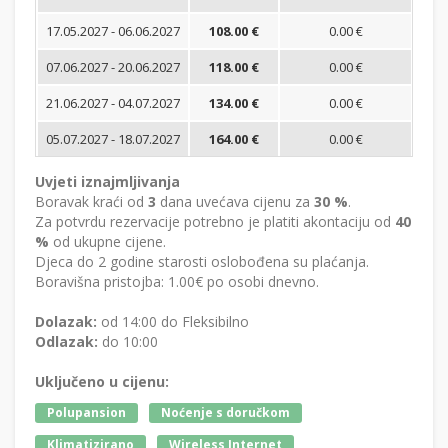
17.05.2027 - 06.06.2027
108.00 €
0.00 €
07.06.2027 - 20.06.2027
118.00 €
0.00 €
21.06.2027 - 04.07.2027
134.00 €
0.00 €
05.07.2027 - 18.07.2027
164.00 €
0.00 €
Uvjeti iznajmljivanja
Boravak kraći od
3
dana uvećava cijenu za
30 %
.
Za potvrdu rezervacije potrebno je platiti akontaciju od
40
%
od ukupne cijene.
Djeca do 2 godine starosti oslobođena su plaćanja.
Boravišna pristojba: 1.00€ po osobi dnevno.
Dolazak:
od 14:00 do Fleksibilno
Odlazak:
do 10:00
Uključeno u cijenu:
Polupansion
Noćenje s doručkom
Klimatizirano
Wireless Internet