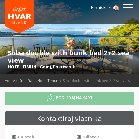
Hrvatski
Soba double with bunk bed 2+2 sea
view
HOTEL TIMUN
-
Gdinj
,
Pokrivenik
Home
Smještaj
Hotel Timun
Soba double with bunk bed 2+2 sea view
POGLEDAJ NA KARTI
Kontaktiraj vlasnika