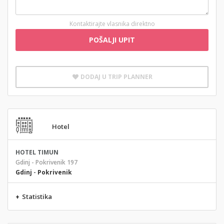
Kontaktirajte vlasnika direktno
POŠALJI UPIT
DODAJ U TRIP PLANNER
Hotel
HOTEL TIMUN
Gdinj - Pokrivenik 197
Gdinj
-
Pokrivenik
+
Statistika