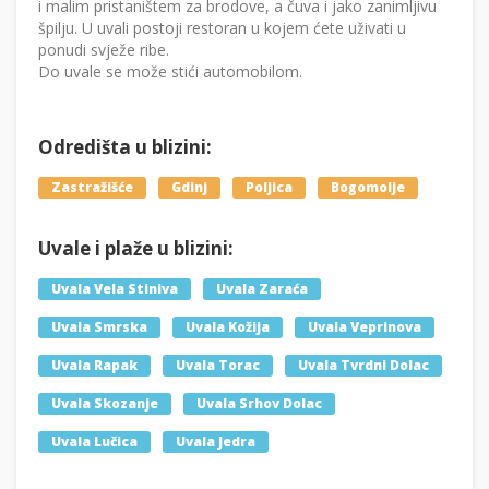
i malim pristaništem za brodove, a čuva i jako zanimljivu
špilju. U uvali postoji restoran u kojem ćete uživati u
ponudi svježe ribe.
Do uvale se može stići automobilom.
Odredišta u blizini:
Zastražišće
Gdinj
Poljica
Bogomolje
Uvale i plaže u blizini:
Uvala Vela Stiniva
Uvala Zaraća
Uvala Smrska
Uvala Kožija
Uvala Veprinova
Uvala Rapak
Uvala Torac
Uvala Tvrdni Dolac
Uvala Skozanje
Uvala Srhov Dolac
Uvala Lučica
Uvala Jedra