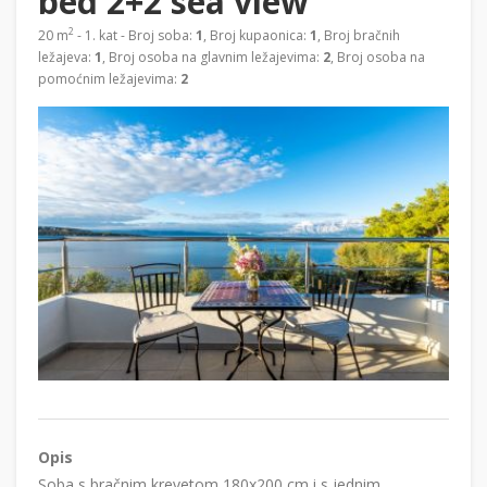
bed 2+2 sea view
2
20 m
- 1. kat - Broj soba:
1
, Broj kupaonica:
1
, Broj bračnih
ležajeva:
1
, Broj osoba na glavnim ležajevima:
2
, Broj osoba na
pomoćnim ležajevima:
2
Opis
Soba s bračnim krevetom 180x200 cm i s jednim