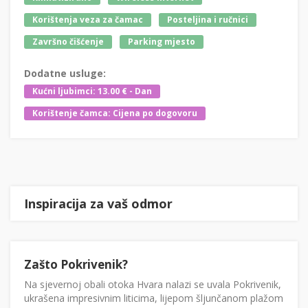
Korištenja veza za čamac
Posteljina i ručnici
Završno čišćenje
Parking mjesto
Dodatne usluge:
Kućni ljubimci: 13.00 € - Dan
Korištenje čamca: Cijena po dogovoru
Inspiracija za vaš odmor
Zašto Pokrivenik?
Na sjevernoj obali otoka Hvara nalazi se uvala Pokrivenik,
ukrašena impresivnim liticima, lijepom šljunčanom plažom