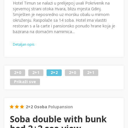
Hotel Timun se nalazi u prelijepoj uvali Pokrivenik na
sjevernoj strani otoka Hvara, blizu mjesta Gdinj.
Smješten je neposredno uz morsku obalu u mirnom
okruženju. Raspolaže sa 14 soba. Hotel ima vlastiti
restoran s a la carte i pansionsko ponudo hrane koja je
bazirana na domaćim namirnica...
Detaljan opis
2+0
2+1
2+2
2+0
2+1
Prikaži sve
2+2 Osoba
Polupansion
Soba double with bunk