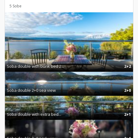
5 Sobe
Soba double with bunk bed 2...
2+2
Soba double 2+0 sea view
2+0
Soba double with extra bed...
2+1