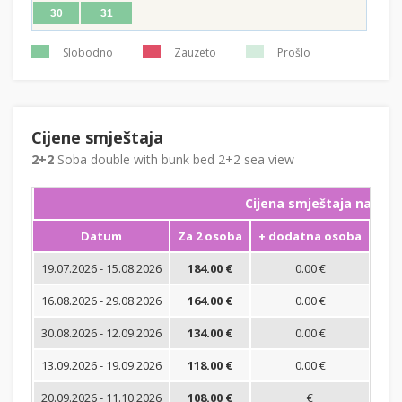
30
31
Slobodno
Zauzeto
Prošlo
Cijene smještaja
2+2
Soba double with bunk bed 2+2 sea view
Cijena smještaja na noć
Datum
Za 2 osoba
+ dodatna osoba
Min
19.07.2026 - 15.08.2026
184.00 €
0.00 €
16.08.2026 - 29.08.2026
164.00 €
0.00 €
30.08.2026 - 12.09.2026
134.00 €
0.00 €
13.09.2026 - 19.09.2026
118.00 €
0.00 €
20.09.2026 - 11.10.2026
108.00 €
€