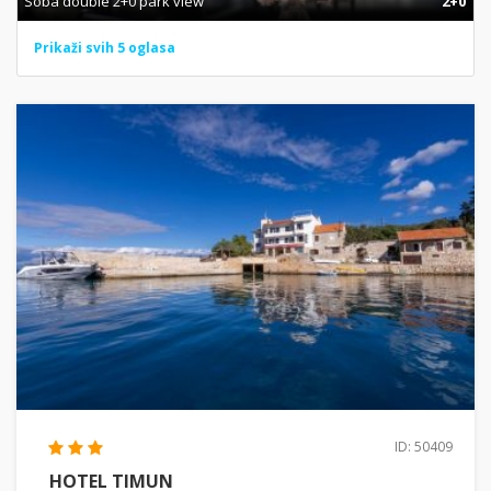
Soba double 2+0 park view
2+0
Prikaži svih 5 oglasa
ID: 50409
HOTEL TIMUN