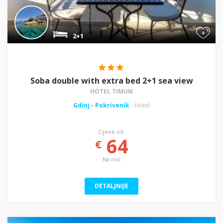
+
2+1
Soba double with extra bed 2+1 sea view
HOTEL TIMUN
Gdinj
-
Pokrivenik
- Hotel
Cijene od:
64
€
Na noć
DETALJNIJE