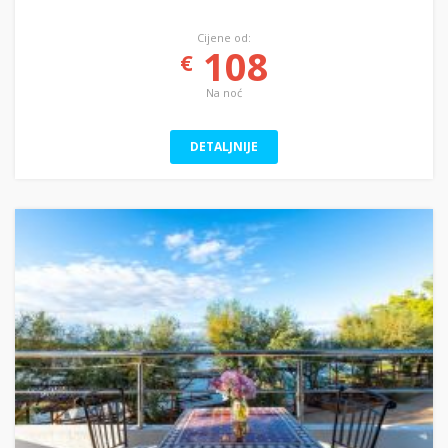
Cijene od:
108
€
Na noć
DETALJNIJE