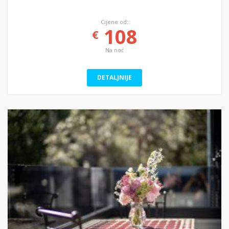
Cijene od:
108
€
Na noć
DETALJNIJE