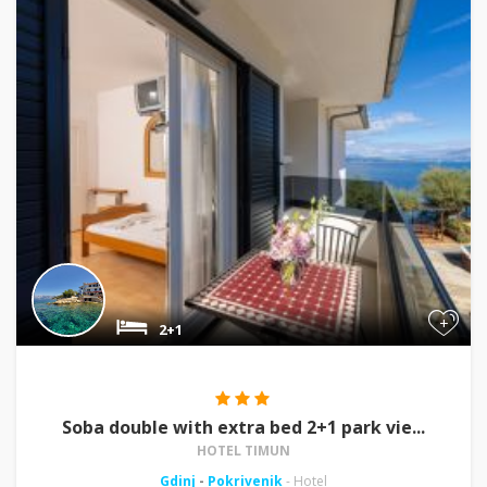
+
2+1
Soba double with extra bed 2+1 park vie...
HOTEL TIMUN
Gdinj
-
Pokrivenik
- Hotel