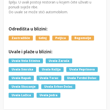
špilju. U uvali postoji restoran u kojem ćete uživati u
ponudi svježe ribe.
Do uvale se može stići automobilom.
Odredišta u blizini:
Zastražišće
Gdinj
Poljica
Bogomolje
Uvale i plaže u blizini:
Uvala Vela Stiniva
Uvala Zaraća
Uvala Smrska
Uvala Kožija
Uvala Veprinova
Uvala Rapak
Uvala Torac
Uvala Tvrdni Dolac
Uvala Skozanje
Uvala Srhov Dolac
Uvala Lučica
Uvala Jedra