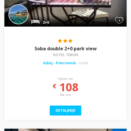
+
2+0
Soba double 2+0 park view
HOTEL TIMUN
Gdinj
-
Pokrivenik
- Hotel
Cijene od:
108
€
Na noć
DETALJNIJE