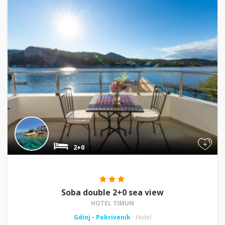
+
2+0
Soba double 2+0 sea view
HOTEL TIMUN
Gdinj
-
Pokrivenik
- Hotel