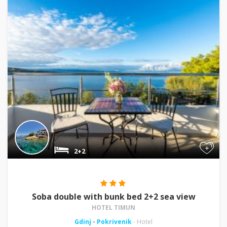
+
2+2
Soba double with bunk bed 2+2 sea view
HOTEL TIMUN
Gdinj
-
Pokrivenik
- Hotel