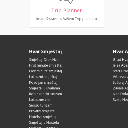
Trip Planner
Imate
0
stavke u Vašem Trip planneru
Hvar Smještaj
Hvar 
Smještaj Otok Hvar
Grad Hva
First minute smještaj
Jelsa Apa
Last minute smještaj
Stari Gr
Luksuzni smještaj
Vrboska 
Povoljan smještaj
Sućuraj 
Smještaj u uvalama
Zavala A
Robinzonski turizam
Ivan Dol
Luksuzne vile
Sveta Ne
Seoski turizam
Privatni smještaj
Hotelski smještaj
Smještaj u Hostelu