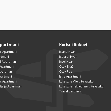
Apartmani
Korisni linkovi
r Apartmani
Island Hvar
rtmani
Isola di Hvar
ad Apartmani
Insel Hvar
Apartmani
Otok Brač
Apartmani
Otok Pag
partmani
Istra Apartmani
ac Apartmani
Luksuzne Vile u Hrvatskoj
djelja Apartmani
Luksuzne nekretnine u Hrvatskoj
Travel partners