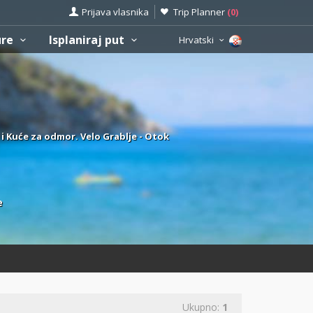
Prijava vlasnika
Trip Planner
(
0
)
ure
Isplaniraj put
Hrvatski
 i Kuće za odmor. Velo Grablje - Otok
e
Ukupno:
1