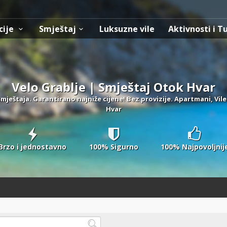
cije
Smještaj
Luksuzne vile
Aktivnosti i T
Velo Grablje | Smještaj Otok Hvar
mještaja. Garantirano najniže cijene! Bez provizije. Apartmani, Vile
Hvar
Brzo i jednostavno
100% Sigurno
100% Najpovoljnij