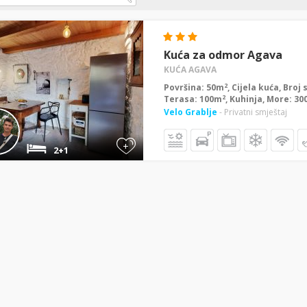
Kuća za odmor Agava
KUĆA AGAVA
2
Površina: 50m
, Cijela kuća, Broj
2
Terasa: 100m
, Kuhinja, More: 3
Velo Grablje
- Privatni smještaj
+
2+1