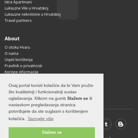
Istra Apartmani
Luksuzne Vile u Hrvatskoj
Luksuzne nekretnine u Hrvatskoj
Travel partners
About
O otoku Hvaru
O nama
Uvjeti korištenja
Pravilnik o privatnosti
Korisne informacije
Kako doći na Hvar?
Free Mobile App
Ovaj portal koristi kolačiće da bi Vam pružio
Visit Croatia
što kvalitetniji i funkcionalniji sustav
oglašavanja. Klikom na gumb
Slažem se
ili
nastavkom pregledavanja stranica
potvrđujete da ste suglasni s korištenjem
kolačića.
Saznajte više
Slažem se