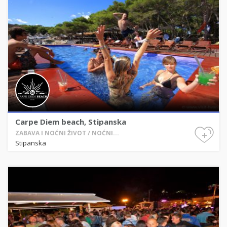
Carpe Diem beach, Stipanska
+
ZABAVA I NOĆNI ŽIVOT / NOĆNI...
Stipanska