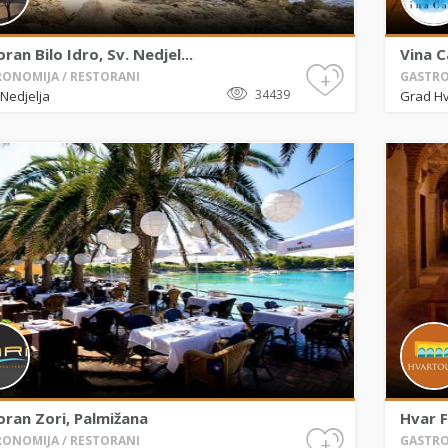
ran Bilo Idro, Sv. Nedjel...
Vina C
+
ONOMIJA / RESTORANI
GASTRO
34439
Nedjelja
Grad H
oran Zori, Palmižana
Hvar F
+
ONOMIJA / RESTORANI
GASTRO