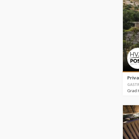
Priva
GASTR
Grad 