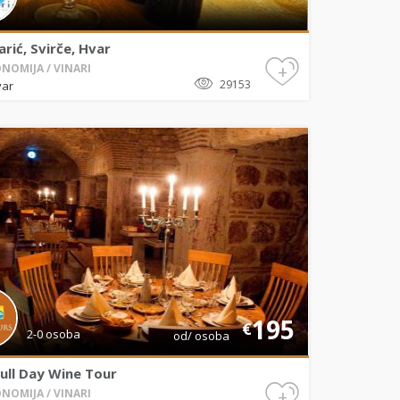
arić, Svirče, Hvar
+
NOMIJA / VINARI
29153
var
195
€
2-0 osoba
od/ osoba
ull Day Wine Tour
+
NOMIJA / VINARI