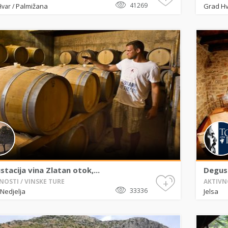
41269
Palmižana
Grad H
Hvar
/
tacija vina Zlatan otok,...
Degust
+
NOSTI / VINSKE TURE
AKTIVN
33336
Nedjelja
Jelsa