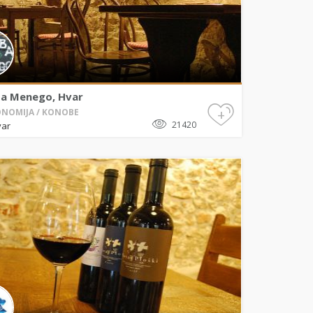
a Menego, Hvar
+
NOMIJA / KONOBE
21420
var