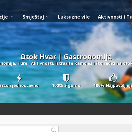
cije
Smještaj
Luksuzne vile
Aktivnosti i T
Otok Hvar | Gastronomija
omija. Ture i Aktivnosti. Istražite kamo ići i što raditi na oto
Brzo i jednostavno
100% Sigurno
100% Najpovoljnij