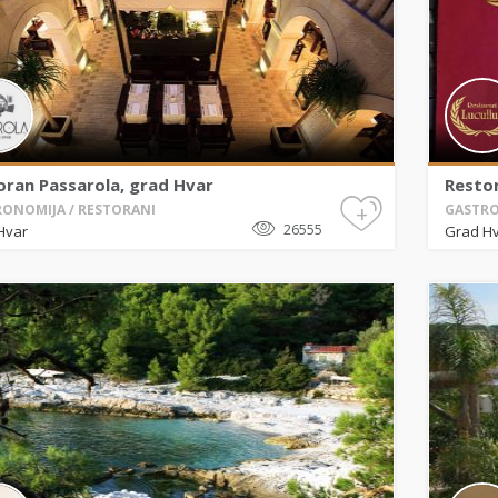
oran Passarola, grad Hvar
Restor
+
ONOMIJA / RESTORANI
GASTRO
26555
Hvar
Grad H