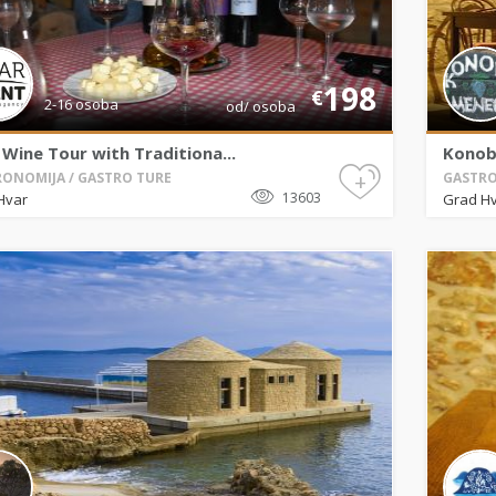
198
€
2-16 osoba
od/ osoba
Wine Tour with Traditiona...
Konob
+
ONOMIJA / GASTRO TURE
GASTRO
13603
Hvar
Grad H