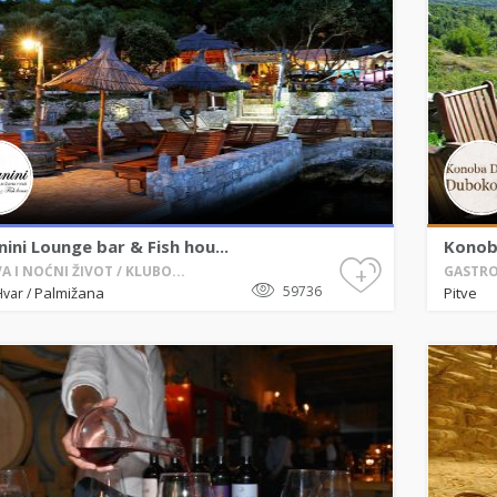
ini Lounge bar & Fish hou...
Konob
+
A I NOĆNI ŽIVOT / KLUBO...
GASTRO
59736
Palmižana
Pitve
Hvar
/