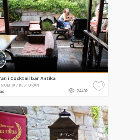
an i Cocktail bar Antika
+
NOMIJA / RESTORANI
24402
rad