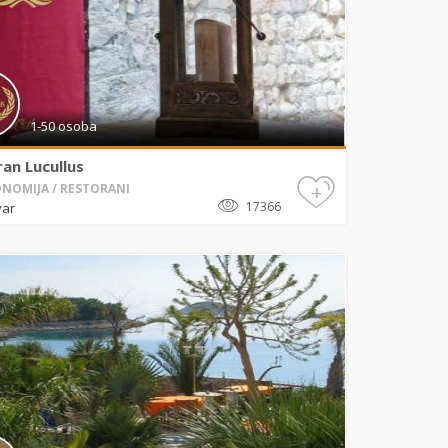
1-50 osoba
an Lucullus
+
NOMIJA / RESTORANI
17366
var