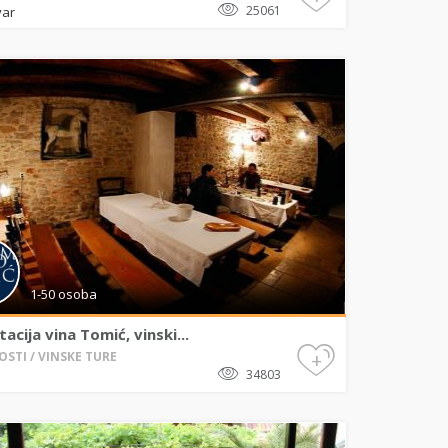
25061
var
1-50 osoba
acija vina Tomić, vinski...
+
OSTI / VINSKE TURE
34803