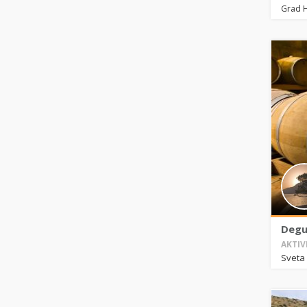
Grad 
Degus
AKTIV
Sveta 