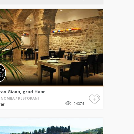
ran Giaxa, grad Hvar
+
NOMIJA / RESTORANI
24074
var