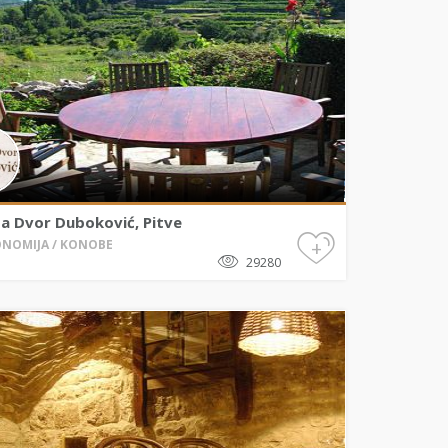
a Dvor Duboković, Pitve
+
NOMIJA / KONOBE
29280