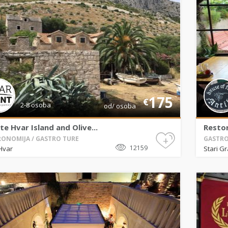
175
€
2-8 osoba
od/ osoba
te Hvar Island and Olive...
Restor
+
ONOMIJA / GASTRO TURE
GASTRO
12159
Hvar
Stari G