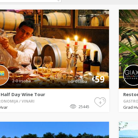
59
€
2-0 osoba
od/ osoba
 Half Day Wine Tour
Resto
+
ONOMIJA / VINARI
GASTRO
25445
Hvar
Grad H