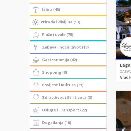
Izleti (45)
Priroda i divljina (17)
Plaže i uvale (75)
Zabava i noćni život (13)
Gastronomija (42)
Lagan
ZABAV
Shopping (3)
Grad 
Povijest i Kultura (21)
Zdrav život i Stil života (3)
Usluge i Transport (22)
Događanja (10)