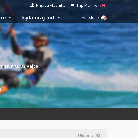
Prijava vlasnika
Trip Planner
(
0
)
ure
Isplaniraj put
Hrvatski
ku Hvaru. Uživajte!
e
Ukupno:
42