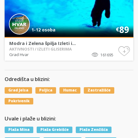
89
€
1-12 osoba
Modra i Zelena špilja Izleti i...
AKTIVNOSTI / IZLETI GLISERIMA
+
Grad Hvar
161695
Odredišta u blizini:
Grad Jelsa
Poljica
Humac
Zastražišće
Pokrivenik
Uvale i plaže u blizini:
Plaža Mina
Plaža Grebišće
Plaža Zenčišća