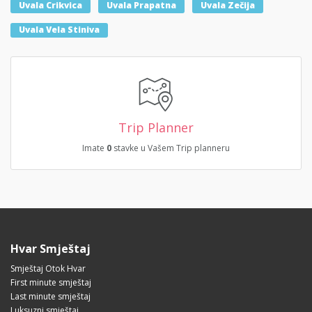
Uvala Crikvica
Uvala Prapatna
Uvala Zečija
Uvala Vela Stiniva
Trip Planner
Imate
0
stavke u Vašem Trip planneru
Hvar Smještaj
Smještaj Otok Hvar
First minute smještaj
Last minute smještaj
Luksuzni smještaj