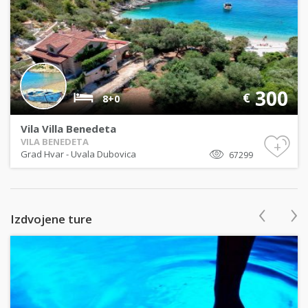
300
€
8+0
Vila Villa Benedeta
VILA BENEDETA
+
Grad Hvar
-
Uvala Dubovica
67299
‹
›
Izdvojene ture