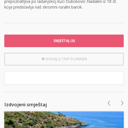
prepoznatljiva po ladanjskoj kući Duboković-Nadalini iz 18 st.
koja predstavlja naš skromni ruralni barok.
SMJEŠTAJ (0)
DODAJ U TRIP PLANNER
‹
›
Izdvojeni smještaj