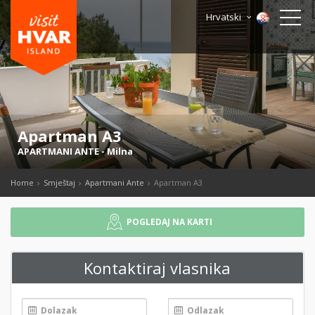
Hrvatski
Apartman A3
APARTMANI ANTE
-
Milna
Home
Smještaj
Apartmani Ante
Apartman A3
POGLEDAJ NA KARTI
Kontaktiraj vlasnika