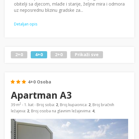
obitelji sa djecom, mlađe i starije, željne mira i odmora
uz neposrednu blizinu gradske za...
Detaljan opis
2+0
4+0
2+0
Prikaži sve
4+0 Osoba
Apartman A3
2
39 m
- 1. kat - Broj soba:
2
, Broj kupaonica:
2
, Broj bračnih
ležajeva:
2
, Broj osoba na glavnim ležajevima:
4
,