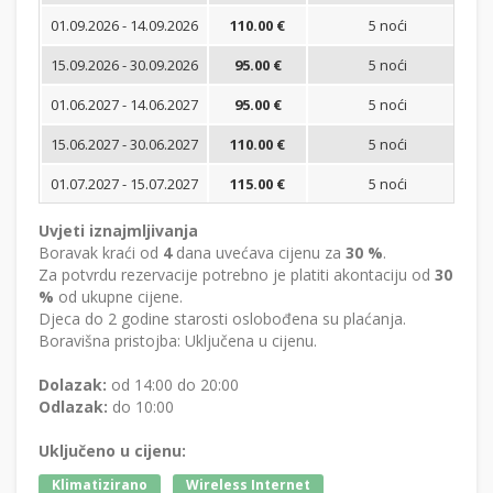
01.09.2026 - 14.09.2026
110.00 €
5 noći
Bi
15.09.2026 - 30.09.2026
95.00 €
5 noći
Bi
01.06.2027 - 14.06.2027
95.00 €
5 noći
Bi
15.06.2027 - 30.06.2027
110.00 €
5 noći
Bi
01.07.2027 - 15.07.2027
115.00 €
5 noći
Bi
Uvjeti iznajmljivanja
Boravak kraći od
4
dana uvećava cijenu za
30 %
.
Za potvrdu rezervacije potrebno je platiti akontaciju od
30
%
od ukupne cijene.
Djeca do 2 godine starosti oslobođena su plaćanja.
Boravišna pristojba: Uključena u cijenu.
Dolazak:
od 14:00 do 20:00
Odlazak:
do 10:00
Uključeno u cijenu:
Klimatizirano
Wireless Internet