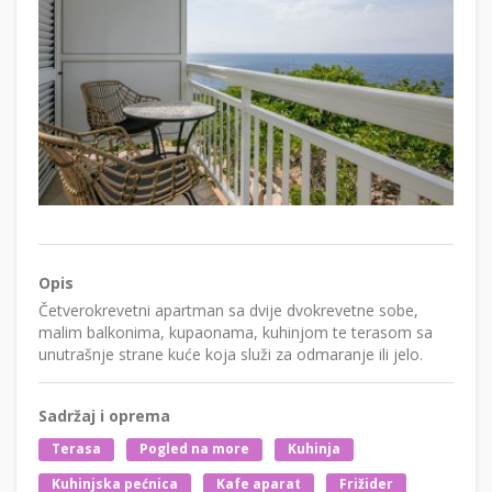
Opis
Četverokrevetni apartman sa dvije dvokrevetne sobe,
malim balkonima, kupaonama, kuhinjom te terasom sa
unutrašnje strane kuće koja služi za odmaranje ili jelo.
Sadržaj i oprema
Terasa
Pogled na more
Kuhinja
Kuhinjska pećnica
Kafe aparat
Frižider