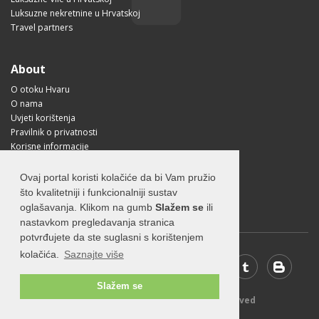
Luksuzne nekretnine u Hrvatskoj
Travel partners
About
O otoku Hvaru
O nama
Uvjeti korištenja
Pravilnik o privatnosti
Korisne informacije
Kako doći na Hvar?
Free Mobile App
Ovaj portal koristi kolačiće da bi Vam pružio
Visit Croatia
što kvalitetniji i funkcionalniji sustav
oglašavanja. Klikom na gumb
Slažem se
ili
nastavkom pregledavanja stranica
potvrđujete da ste suglasni s korištenjem
kolačića.
Saznajte više
Slažem se
© 2026 Visit-Hvar.com - All rights reserved