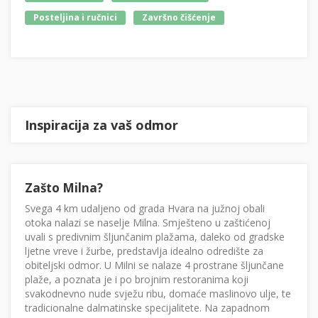
Posteljina i ručnici
Završno čišćenje
Inspiracija za vaš odmor
Zašto Milna?
Svega 4 km udaljeno od grada Hvara na južnoj obali
otoka nalazi se naselje Milna. Smješteno u zaštićenoj
uvali s predivnim šljunčanim plažama, daleko od gradske
ljetne vreve i žurbe, predstavlja idealno odredište za
obiteljski odmor. U Milni se nalaze 4 prostrane šljunčane
plaže, a poznata je i po brojnim restoranima koji
svakodnevno nude svježu ribu, domaće maslinovo ulje, te
tradicionalne dalmatinske specijalitete. Na zapadnom