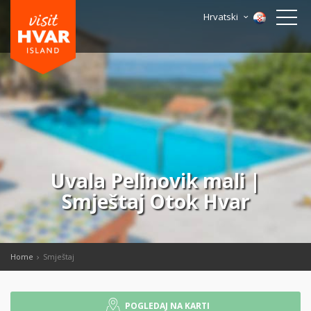
Hrvatski
Uvala Pelinovik mali |
Smještaj Otok Hvar
Home
Smještaj
POGLEDAJ NA KARTI