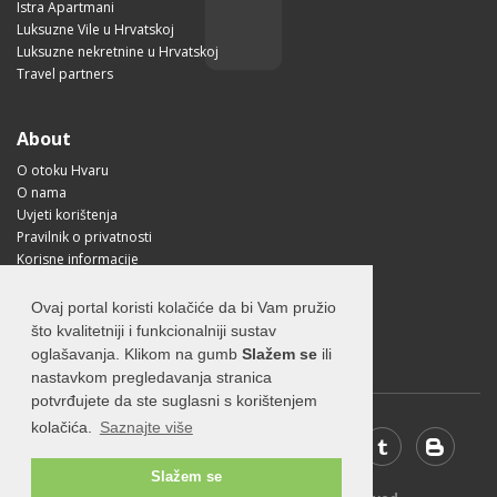
Istra Apartmani
Luksuzne Vile u Hrvatskoj
Luksuzne nekretnine u Hrvatskoj
Travel partners
About
O otoku Hvaru
O nama
Uvjeti korištenja
Pravilnik o privatnosti
Korisne informacije
Kako doći na Hvar?
Free Mobile App
Ovaj portal koristi kolačiće da bi Vam pružio
Visit Croatia
što kvalitetniji i funkcionalniji sustav
oglašavanja. Klikom na gumb
Slažem se
ili
nastavkom pregledavanja stranica
potvrđujete da ste suglasni s korištenjem
kolačića.
Saznajte više
Slažem se