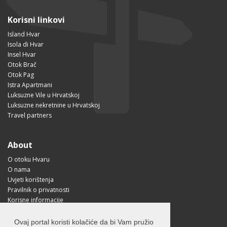
Korisni linkovi
Island Hvar
Isola di Hvar
Insel Hvar
Otok Brač
Otok Pag
Istra Apartmani
Luksuzne Vile u Hrvatskoj
Luksuzne nekretnine u Hrvatskoj
Travel partners
About
O otoku Hvaru
O nama
Uvjeti korištenja
Pravilnik o privatnosti
Korisne informacije
Kako doći na Hvar?
Free Mobile App
Ovaj portal koristi kolačiće da bi Vam pružio