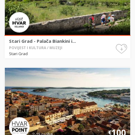
Stari Grad - Palača Biankini i...
+
POVIJEST I KULTURA / MUZEJI
Stari Grad
100
€
2-19 osoba