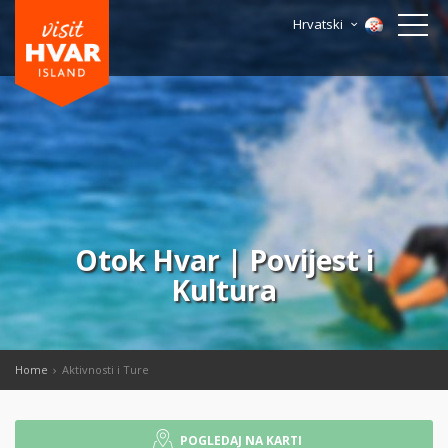
Hrvatski
Otok Hvar | Povijest i
Kultura
Home
Aktivnosti i Ture
POGLEDAJ NA KARTI