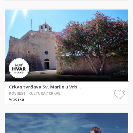
Crkva tvrđava Sv. Marije u Vrb...
+
POVIJEST I KULTURA / CRKVE
Vrboska