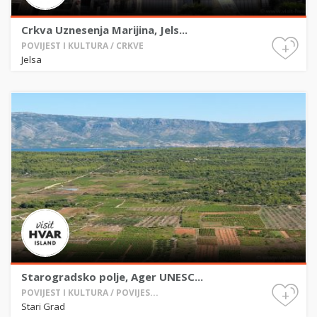
Crkva Uznesenja Marijina, Jels...
+
POVIJEST I KULTURA / CRKVE
Jelsa
Starogradsko polje, Ager UNESC...
+
POVIJEST I KULTURA / POVIJES...
Stari Grad