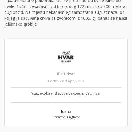
zapadne strane poluotoka koji se protezao od uvale Mina do
uvale Bočić. Nekadašnji zid bio je dug 172 m i imao 800 metara
dug obzid. Na mjestu nekadašnjeg samostana augustinaca, od
kojeg je sačuvana crkva sa zvonikom iz 1605. g., danas se nalazi
jelšansko groblje.
Visit Hvar
Korisnik od Apr, 2013
Visit, explore, discover, experience... Hvar
Jezici
Hrvatski, Engleski