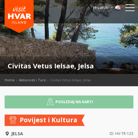
Hrvatski
Civitas Vetus Ielsae, Jelsa
Home
Aktivnosti i Ture
Civitas Vetus Ielsae, Jelsa
POGLEDAJ NA KARTI
Povijest i Kultura
JELSA
ID: HV-TR-123