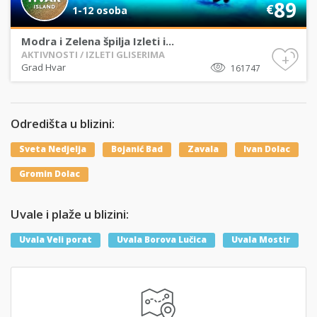
89
€
1-12 osoba
Modra i Zelena špilja Izleti i...
AKTIVNOSTI / IZLETI GLISERIMA
+
Grad Hvar
161747
Odredišta u blizini:
Sveta Nedjelja
Bojanić Bad
Zavala
Ivan Dolac
Gromin Dolac
Uvale i plaže u blizini:
Uvala Veli porat
Uvala Borova Lučica
Uvala Mostir