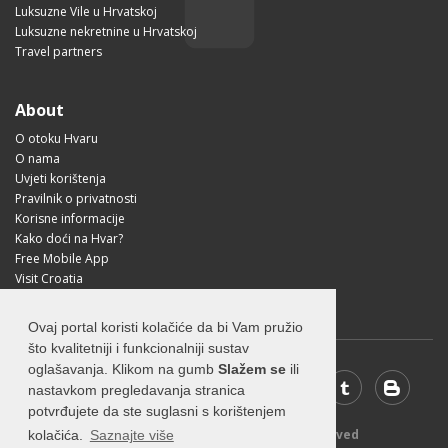
Luksuzne Vile u Hrvatskoj
Luksuzne nekretnine u Hrvatskoj
Travel partners
About
O otoku Hvaru
O nama
Uvjeti korištenja
Pravilnik o privatnosti
Korisne informacije
Kako doći na Hvar?
Free Mobile App
Visit Croatia
Ovaj portal koristi kolačiće da bi Vam pružio
što kvalitetniji i funkcionalniji sustav
oglašavanja. Klikom na gumb
Slažem se
ili
nastavkom pregledavanja stranica
potvrđujete da ste suglasni s korištenjem
© 2026 Visit-Hvar.com - All rights reserved
kolačića.
Saznajte više