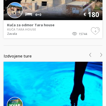
180
€
6+0
Kuća za odmor Tara house
KUĆA TARA HOUSE
+
Zavala
15744
‹
›
Izdvojene ture