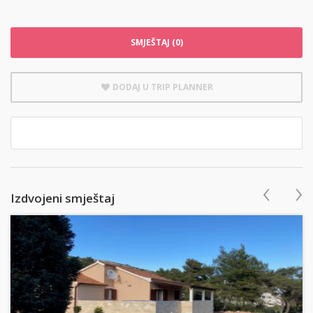
SMJEŠTAJ (0)
DODAJ U TRIP PLANNER
‹
›
Izdvojeni smještaj