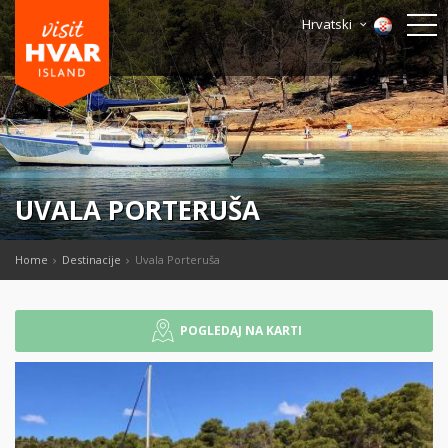
Hrvatski
UVALA PORTERUŠA
Home
Destinacije
Uvala Porteruša
POGLEDAJ NA KARTI