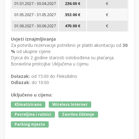
01.01.2027 - 30.04.2027
236.00 €
€
01.05.2027 - 31.05.2027
353.00 €
€
01.06.2027 - 30.06.2027
470.00 €
€
Uvjeti iznajmljivanja
Za potvrdu rezervacije potrebno je platiti akontaciju od
30
%
od ukupne cijene.
Djeca do 2 godine starosti oslobođena su plaćanja.
Boravišna pristojba: Uključena u cijenu.
Dolazak:
od 15:00 do Fleksibilno
Odlazak:
do 10:00
Uključeno u cijenu:
Klimatizirano
Wireless Internet
Posteljina i ručnici
Završno čišćenje
Parking mjesto