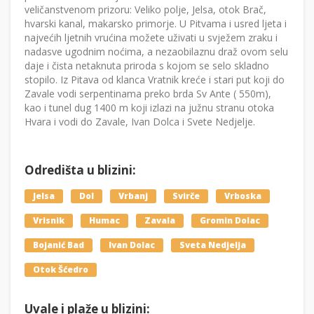
veličanstvenom prizoru: Veliko polje, Jelsa, otok Brač,
hvarski kanal, makarsko primorje. U Pitvama i usred ljeta i
najvećih ljetnih vrućina možete uživati u svježem zraku i
nadasve ugodnim noćima, a nezaobilaznu draž ovom selu
daje i čista netaknuta priroda s kojom se selo skladno
stopilo. Iz Pitava od klanca Vratnik kreće i stari put koji do
Zavale vodi serpentinama preko brda Sv Ante ( 550m),
kao i tunel dug 1400 m koji izlazi na južnu stranu otoka
Hvara i vodi do Zavale, Ivan Dolca i Svete Nedjelje.
Odredišta u blizini:
Jelsa
Dol
Vrbanj
Svirče
Vrboska
Vrisnik
Humac
Zavala
Gromin Dolac
Bojanić Bad
Ivan Dolac
Sveta Nedjelja
Otok Šćedro
Uvale i plaže u blizini: