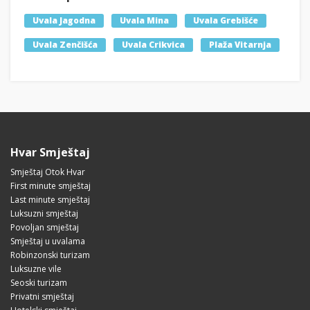
Uvala Jagodna
Uvala Mina
Uvala Grebišće
Uvala Zenčišća
Uvala Crikvica
Plaža Vitarnja
Hvar Smještaj
Smještaj Otok Hvar
First minute smještaj
Last minute smještaj
Luksuzni smještaj
Povoljan smještaj
Smještaj u uvalama
Robinzonski turizam
Luksuzne vile
Seoski turizam
Privatni smještaj