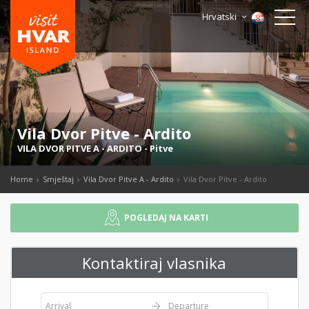
Hrvatski
Vila Dvor Pitve - Ardito
VILA DVOR PITVE A - ARDITO
-
Pitve
Home
Smještaj
Vila Dvor Pitve A - Ardito
Vila Dvor Pitve - Ardito
POGLEDAJ NA KARTI
Kontaktiraj vlasnika
Arrival
Departure