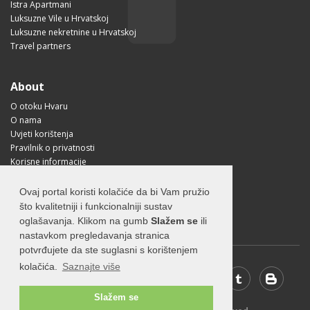
Istra Apartmani
Luksuzne Vile u Hrvatskoj
Luksuzne nekretnine u Hrvatskoj
Travel partners
About
O otoku Hvaru
O nama
Uvjeti korištenja
Pravilnik o privatnosti
Korisne informacije
Kako doći na Hvar?
Free Mobile App
Ovaj portal koristi kolačiće da bi Vam pružio
Visit Croatia
što kvalitetniji i funkcionalniji sustav
oglašavanja. Klikom na gumb
Slažem se
ili
nastavkom pregledavanja stranica
potvrđujete da ste suglasni s korištenjem
kolačića.
Saznajte više
Slažem se