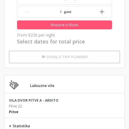
{{NumberOfGuests}} guest
Request to Book
From
€236
per night
Select dates for total price
DODAJ U TRIP PLANNER
Luksuzne vile
VILA DVOR PITVE A - ARDITO
Pitve 22
Pitve
+
Statistika