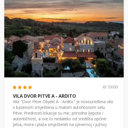
ID: 53333
VILA DVOR PITVE A - ARDITO
Vila "Dvor Pitve Objekt A - Ardito" je novouređena vila
s bazenom smještena u malom autohtonom selu
Pitve. Prednosti lokacije su mir, prirodne ljepote i
autentičnost, a sve to nedaleko od središta općine
Jelsa, mora i plaža smještenih na sjevernoj i južnoj