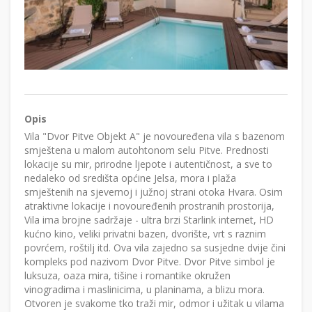
Opis
Vila "Dvor Pitve Objekt A" je novouređena vila s bazenom
smještena u malom autohtonom selu Pitve. Prednosti
lokacije su mir, prirodne ljepote i autentičnost, a sve to
nedaleko od središta općine Jelsa, mora i plaža
smještenih na sjevernoj i južnoj strani otoka Hvara. Osim
atraktivne lokacije i novouređenih prostranih prostorija,
Vila ima brojne sadržaje - ultra brzi Starlink internet, HD
kućno kino, veliki privatni bazen, dvorište, vrt s raznim
povrćem, roštilj itd. Ova vila zajedno sa susjedne dvije čini
kompleks pod nazivom Dvor Pitve. Dvor Pitve simbol je
luksuza, oaza mira, tišine i romantike okružen
vinogradima i maslinicima, u planinama, a blizu mora.
Otvoren je svakome tko traži mir, odmor i užitak u vilama