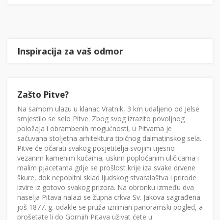
Inspiracija za vaš odmor
Zašto Pitve?
Na samom ulazu u klanac Vratnik, 3 km udaljeno od Jelse
smjestilo se selo Pitve. Zbog svog izrazito povoljnog
položaja i obrambenih mogućnosti, u Pitvama je
sačuvana stoljetna arhitektura tipičnog dalmatinskog sela.
Pitve će očarati svakog posjetitelja svojim tijesno
vezanim kamenim kućama, uskim popločanim uličicama i
malim pjacetama gdje se prošlost krije iza svake drvene
škure, dok nepobitni sklad ljudskog stvaralaštva i prirode
izvire iz gotovo svakog prizora. Na obronku između dva
naselja Pitava nalazi se župna crkva Sv. Jakova sagrađena
još 1877. g. odakle se pruža izniman panoramski pogled, a
prošetate li do Gornjih Pitava uživat ćete u