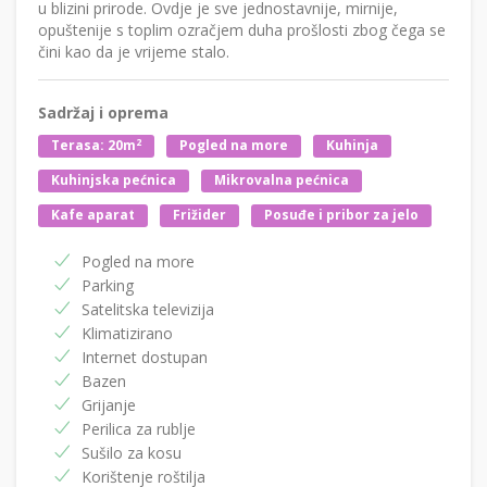
u blizini prirode. Ovdje je sve jednostavnije, mirnije,
opuštenije s toplim ozračjem duha prošlosti zbog čega se
čini kao da je vrijeme stalo.
Sadržaj i oprema
2
Terasa: 20m
Pogled na more
Kuhinja
Kuhinjska pećnica
Mikrovalna pećnica
Kafe aparat
Frižider
Posuđe i pribor za jelo
Pogled na more
Parking
Satelitska televizija
Klimatizirano
Internet dostupan
Bazen
Grijanje
Perilica za rublje
Sušilo za kosu
Korištenje roštilja