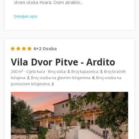
strani otoka Hvara. Osim atraktiv...
Detaljan opis
6+2 Osoba
Vila Dvor Pitve - Ardito
2
200 m
- Cijela kuća - Broj soba:
3
, Broj kupaonica:
3
, Broj bračnih
ležajeva:
2
, Broj osoba na glavnim ležajevima:
6
, Broj osoba na
pomoćnim ležajevima:
2