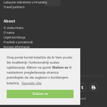
Luksuzne nekretnine u Hrvatskoj
Travel partners
About
O otoku Hvaru
O nama
Uvjeti korištenja
Pravilnik o privatnosti
Korisne informacije
Kako doći na Hvar?
Free Mobile App
Ovaj portal koristi kolačiće da bi Vam pružio
Visit Croatia
što kvalitetniji i funkcionalniji sustav
oglašavanja. Klikom na gumb
Slažem se
ili
nastavkom pregledavanja stranica
potvrđujete da ste suglasni s korištenjem
kolačića.
Saznajte više
Slažem se
© 2026 Visit-Hvar.com - All rights reserved