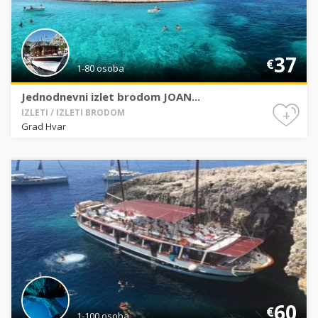
37
€
1-80 osoba
Jednodnevni izlet brodom JOAN...
+
IZLETI / IZLETI BRODOM
Grad Hvar
60
€
1-100 osoba