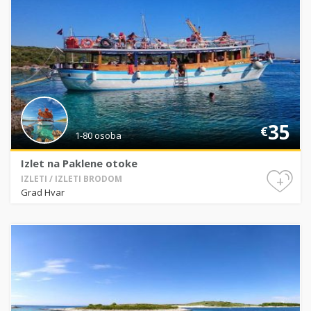
35
€
1-80 osoba
Izlet na Paklene otoke
+
IZLETI / IZLETI BRODOM
Grad Hvar