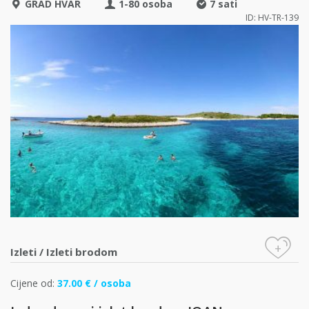
GRAD HVAR
1-80 osoba
7 sati
ID: HV-TR-139
+
Izleti
/
Izleti brodom
Cijene od:
37.00 € / osoba