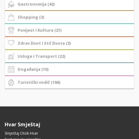
Gastronomija (42)
Shopping (3)
Povijest i Kultura (21)
Zdrav život i Stil života (3)
Usluge i Transport (22)
Događanja (10)
Turistički vodič (186)
Hvar Smještaj
Smještaj Otok Hvar