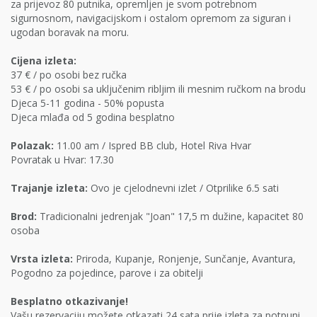
za prijevoz 80 putnika, opremljen je svom potrebnom
sigurnosnom, navigacijskom i ostalom opremom za siguran i
ugodan boravak na moru.
Cijena izleta:
37 € / po osobi bez ručka
53 € / po osobi sa uključenim ribljim ili mesnim ručkom na brodu
Djeca 5-11 godina - 50% popusta
Djeca mlađa od 5 godina besplatno
Polazak:
11.00 am / Ispred BB club, Hotel Riva Hvar
Povratak u Hvar: 17.30
Trajanje izleta:
Ovo je cjelodnevni izlet / Otprilike 6.5 sati
Brod:
Tradicionalni jedrenjak "Joan" 17,5 m dužine, kapacitet 80
osoba
Vrsta izleta:
Priroda, Kupanje, Ronjenje, Sunčanje, Avantura,
Pogodno za pojedince, parove i za obitelji
Besplatno otkazivanje!
Vašu rezervaciju možete otkazati 24 sata prije izleta za potpuni