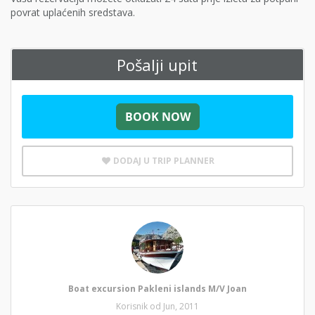
povrat uplaćenih sredstava.
Pošalji upit
DODAJ U TRIP PLANNER
Boat excursion Pakleni islands M/V Joan
Korisnik od Jun, 2011