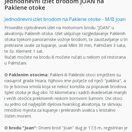
Jednodnevni izlet brodom JOAN na
Paklene otoke
Jednodnevni izlet brodom na Paklene otoke - M/B Joan
Provedite cijelodnevni izlet na motornom brodu "JOAN" u
akvatoriju Paklenih otoka. Izlet uključuje razgledavanje Paklenih
otoka tijekom panoramske vožnje brodom, te zaustavljanje u tri
prekrasne uvale za kupanje, uvali Mlini 30 min, Palmižani 3 sata,
te Sv. Klement 1 sat.
Ručati možete na brodu ili možete ručati u nekom od restorana
u Palmižani.
O Paklenim otocima:
Pakleni ili Paklinski otoci smješteni su
nasuprot grada Hvara. Njihovo ime potječe od riječi "paklina", a
to je borova smola koja se nekoć koristila za popravak brodova.
Splet otoka je dug oko 10 kilometara i sadrži dvadesetak manjih
i većih otočića prekrivenih niskom borovom šumom. Ovi otoci
su jedno od najljepših djelova hvarskog akvatorija, te skrivaju
mnoštvo mjesta za kupanje i prekrasnih uvalica s kristalno
čistim morem.
O brodu "Joan":
Drveni brod "Joan" dug je 17,5 m, registriran je