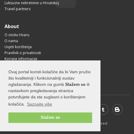
Luksuzne nekretnine u Hrvatskoj
Travel partners
About
O otoku Hvaru
O nama
Uvjeti korištenja
Pravilnik o privatnosti
Korisne informacije
Kako doći na Hvar?
Free Mobile App
Ovaj portal koristi kolačiće da bi Vam pružio
Visit Croatia
što kvalitetniji i funkcionalniji sustav
oglašavanja. Klikom na gumb
Slažem se
ili
nastavkom pregledavanja stranica
potvrđujete da ste suglasni s korištenjem
kolačića.
Saznajte više
Slažem se
© 2026 Visit-Hvar.com - All rights reserved