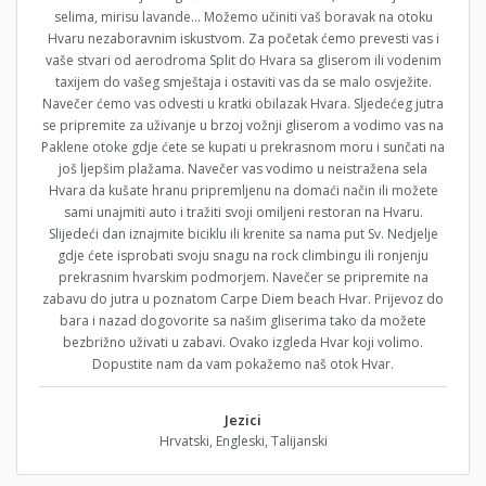
selima, mirisu lavande… Možemo učiniti vaš boravak na otoku
Hvaru nezaboravnim iskustvom. Za početak ćemo prevesti vas i
vaše stvari od aerodroma Split do Hvara sa gliserom ili vodenim
taxijem do vašeg smještaja i ostaviti vas da se malo osvježite.
Navečer ćemo vas odvesti u kratki obilazak Hvara. Sljedećeg jutra
se pripremite za uživanje u brzoj vožnji gliserom a vodimo vas na
Paklene otoke gdje ćete se kupati u prekrasnom moru i sunčati na
još ljepšim plažama. Navečer vas vodimo u neistražena sela
Hvara da kušate hranu pripremljenu na domaći način ili možete
sami unajmiti auto i tražiti svoji omiljeni restoran na Hvaru.
Slijedeći dan iznajmite biciklu ili krenite sa nama put Sv. Nedjelje
gdje ćete isprobati svoju snagu na rock climbingu ili ronjenju
prekrasnim hvarskim podmorjem. Navečer se pripremite na
zabavu do jutra u poznatom Carpe Diem beach Hvar. Prijevoz do
bara i nazad dogovorite sa našim gliserima tako da možete
bezbrižno uživati u zabavi. Ovako izgleda Hvar koji volimo.
Dopustite nam da vam pokažemo naš otok Hvar.
Jezici
Hrvatski, Engleski, Talijanski