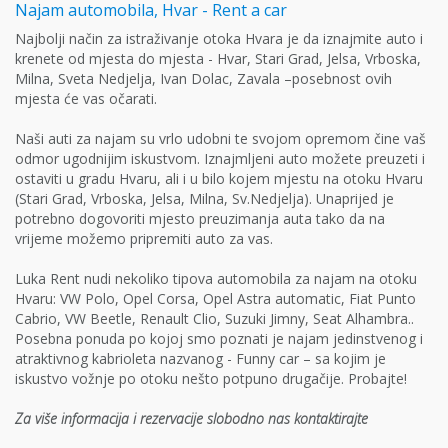
Najam automobila, Hvar - Rent a car
Najbolji način za istraživanje otoka Hvara je da iznajmite auto i
krenete od mjesta do mjesta - Hvar, Stari Grad, Jelsa, Vrboska,
Milna, Sveta Nedjelja, Ivan Dolac, Zavala –posebnost ovih
mjesta će vas očarati.
Naši auti za najam su vrlo udobni te svojom opremom čine vaš
odmor ugodnijim iskustvom. Iznajmljeni auto možete preuzeti i
ostaviti u gradu Hvaru, ali i u bilo kojem mjestu na otoku Hvaru
(Stari Grad, Vrboska, Jelsa, Milna, Sv.Nedjelja). Unaprijed je
potrebno dogovoriti mjesto preuzimanja auta tako da na
vrijeme možemo pripremiti auto za vas.
Luka Rent nudi nekoliko tipova automobila za najam na otoku
Hvaru: VW Polo, Opel Corsa, Opel Astra automatic, Fiat Punto
Cabrio, VW Beetle, Renault Clio, Suzuki Jimny, Seat Alhambra..
Posebna ponuda po kojoj smo poznati je najam jedinstvenog i
atraktivnog kabrioleta nazvanog - Funny car – sa kojim je
iskustvo vožnje po otoku nešto potpuno drugačije. Probajte!
Za više informacija i rezervacije slobodno nas kontaktirajte