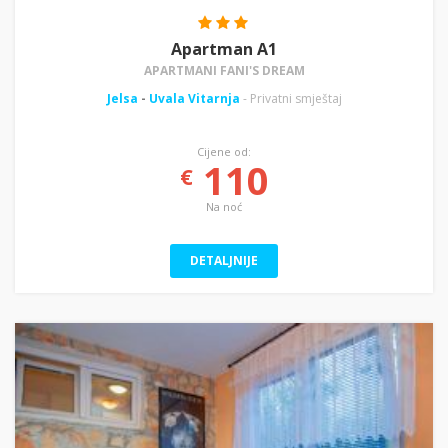
Apartman A1
APARTMANI FANI'S DREAM
Jelsa
-
Uvala Vitarnja
- Privatni smještaj
Cijene od:
110
€
Na noć
DETALJNIJE