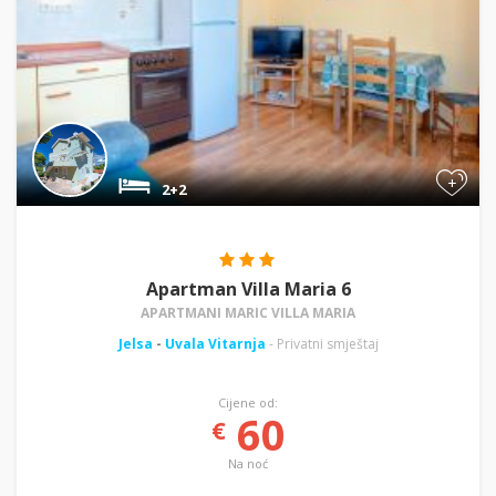
+
2+2
Apartman Villa Maria 6
APARTMANI MARIC VILLA MARIA
Jelsa
-
Uvala Vitarnja
- Privatni smještaj
Cijene od:
60
€
Na noć