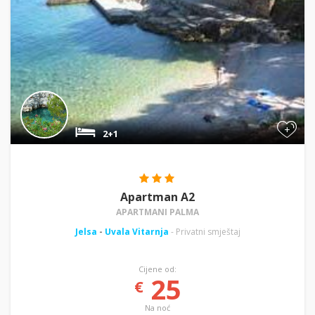
+
2+1
Apartman A2
APARTMANI PALMA
Jelsa
-
Uvala Vitarnja
- Privatni smještaj
Cijene od:
25
€
Na noć