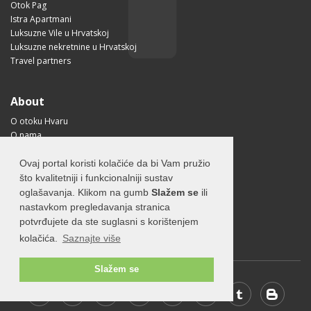
Otok Pag
Istra Apartmani
Luksuzne Vile u Hrvatskoj
Luksuzne nekretnine u Hrvatskoj
Travel partners
About
O otoku Hvaru
O nama
Uvjeti korištenja
Pravilnik o privatnosti
Ovaj portal koristi kolačiće da bi Vam pružio
Korisne informacije
što kvalitetniji i funkcionalniji sustav
Kako doći na Hvar?
oglašavanja. Klikom na gumb
Slažem se
ili
Free Mobile App
nastavkom pregledavanja stranica
Visit Croatia
potvrđujete da ste suglasni s korištenjem
kolačića.
Saznajte više
Slažem se