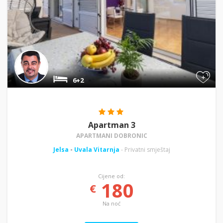
+
6+2
Apartman 3
APARTMANI DOBRONIC
Jelsa
-
Uvala Vitarnja
- Privatni smještaj
Cijene od:
180
€
Na noć