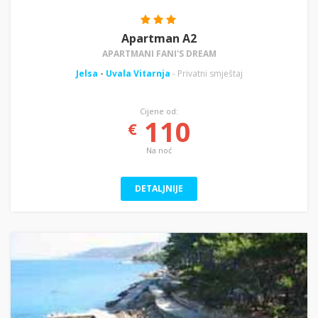
Apartman A2
APARTMANI FANI'S DREAM
Jelsa
-
Uvala Vitarnja
- Privatni smještaj
Cijene od:
110
€
Na noć
DETALJNIJE