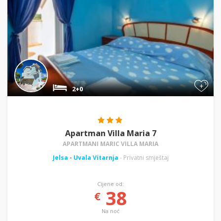
+
2+0
Apartman Villa Maria 7
APARTMANI MARIC VILLA MARIA
Jelsa
-
Uvala Vitarnja
- Privatni smještaj
Cijene od:
38
€
Na noć