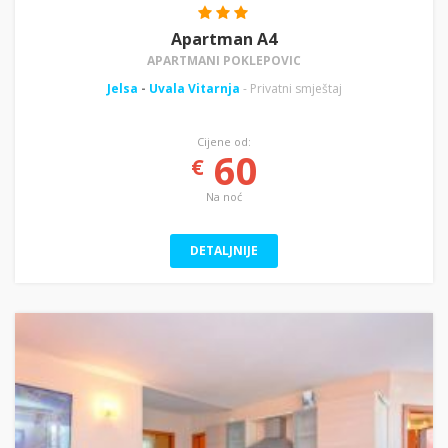
Apartman A4
APARTMANI POKLEPOVIC
Jelsa
-
Uvala Vitarnja
- Privatni smještaj
Cijene od:
60
€
Na noć
DETALJNIJE