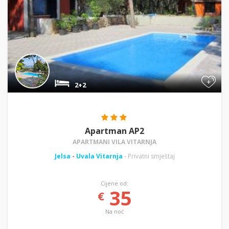
+
2+2
Apartman AP2
APARTMANI VILA VITARNJA
Jelsa
-
Uvala Vitarnja
- Privatni smještaj
Cijene od:
35
€
Na noć