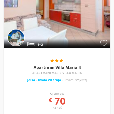
+
4+2
Apartman Villa Maria 4
APARTMANI MARIC VILLA MARIA
Jelsa
-
Uvala Vitarnja
- Privatni smještaj
Cijene od:
70
€
Na noć