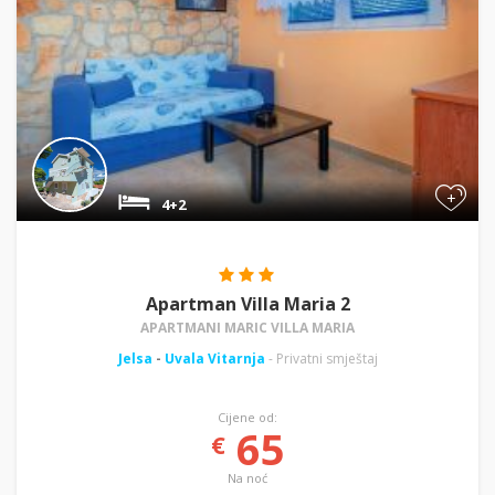
+
4+2
Apartman Villa Maria 2
APARTMANI MARIC VILLA MARIA
Jelsa
-
Uvala Vitarnja
- Privatni smještaj
Cijene od:
65
€
Na noć