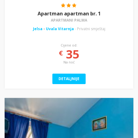
Apartman apartman br. 1
APARTMANI PALMA
Jelsa
-
Uvala Vitarnja
- Privatni smještaj
Cijene od:
35
€
Na noć
DETALJNIJE