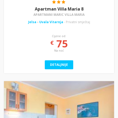
Apartman Villa Maria 8
APARTMANI MARIC VILLA MARIA
Jelsa
-
Uvala Vitarnja
- Privatni smještaj
Cijene od:
75
€
Na noć
DETALJNIJE