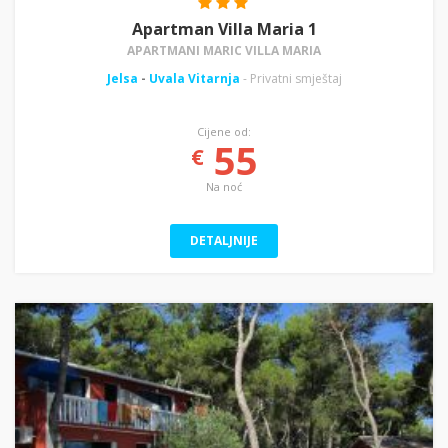
Apartman Villa Maria 1
APARTMANI MARIC VILLA MARIA
Jelsa
-
Uvala Vitarnja
- Privatni smještaj
Cijene od:
55
€
Na noć
DETALJNIJE