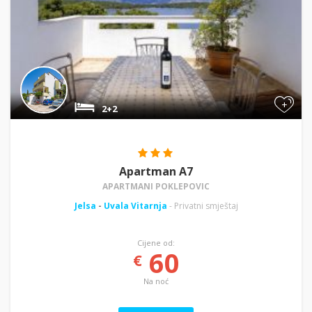
+
2+2
Apartman A7
APARTMANI POKLEPOVIC
Jelsa
-
Uvala Vitarnja
- Privatni smještaj
Cijene od:
60
€
Na noć