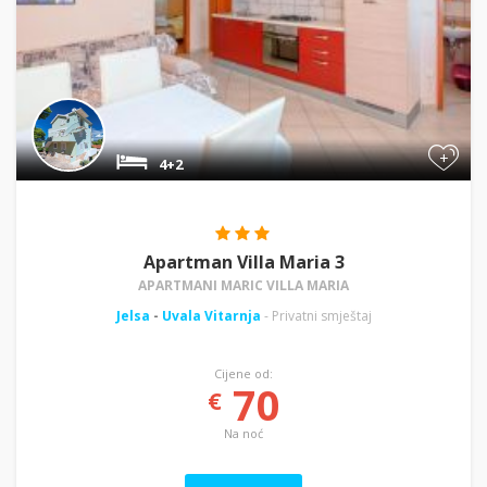
+
4+2
Apartman Villa Maria 3
APARTMANI MARIC VILLA MARIA
Jelsa
-
Uvala Vitarnja
- Privatni smještaj
Cijene od:
70
€
Na noć