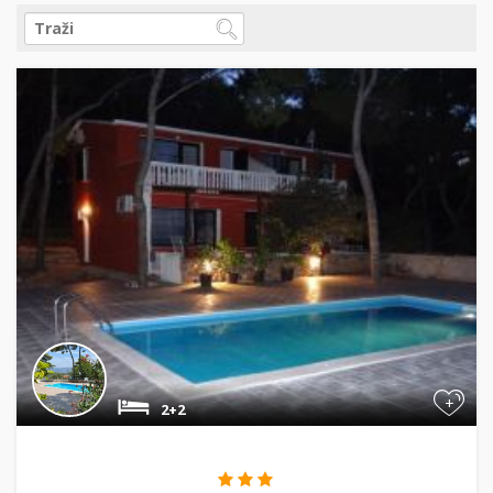
+
2+2