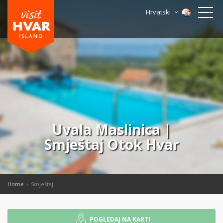
Hrvatski
Uvala Maslinica |
Smještaj Otok Hvar
Home
Smještaj
POGLEDAJ NA KARTI