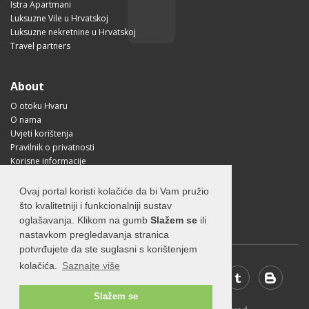
Istra Apartmani
Luksuzne Vile u Hrvatskoj
Luksuzne nekretnine u Hrvatskoj
Travel partners
About
O otoku Hvaru
O nama
Uvjeti korištenja
Pravilnik o privatnosti
Korisne informacije
Kako doći na Hvar?
Free Mobile App
Ovaj portal koristi kolačiće da bi Vam pružio
Visit Croatia
što kvalitetniji i funkcionalniji sustav
oglašavanja. Klikom na gumb
Slažem se
ili
nastavkom pregledavanja stranica
potvrđujete da ste suglasni s korištenjem
kolačića.
Saznajte više
Slažem se