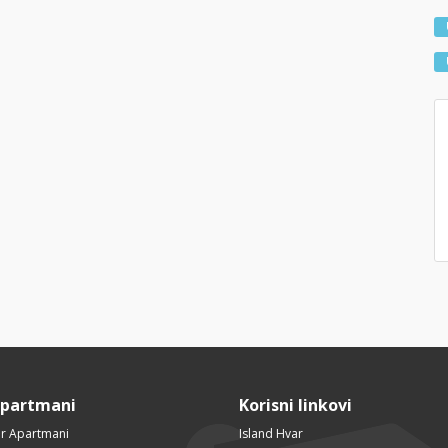
Apartmani
Korisni linkovi
r Apartmani
Island Hvar