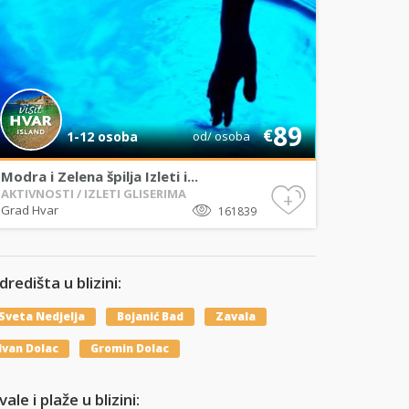
89
€
1-12 osoba
od/ osoba
Modra i Zelena špilja Izleti i...
AKTIVNOSTI / IZLETI GLISERIMA
+
Grad Hvar
161839
dredišta u blizini:
Sveta Nedjelja
Bojanić Bad
Zavala
Ivan Dolac
Gromin Dolac
ale i plaže u blizini: