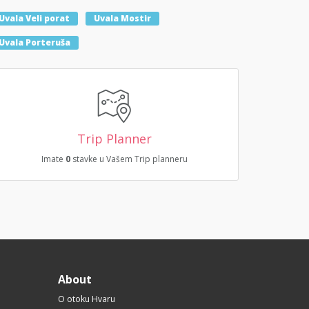
Uvala Veli porat
Uvala Mostir
Uvala Porteruša
Trip Planner
Imate
0
stavke u Vašem Trip planneru
About
O otoku Hvaru