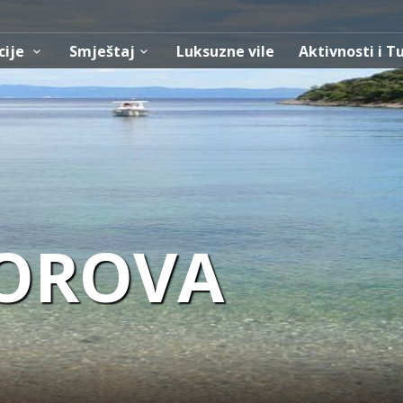
cije
Smještaj
Luksuzne vile
Aktivnosti i T
BOROVA