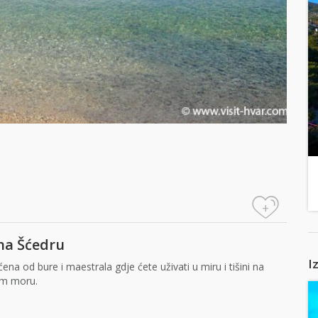
+
 na Šćedru
I
ena od bure i maestrala gdje ćete uživati u miru i tišini na
tom moru.