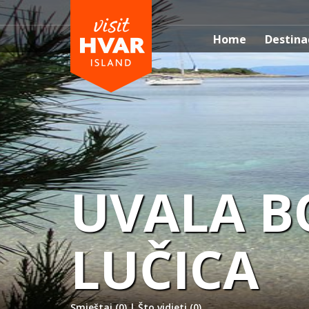
Home
Destina
UVALA 
LUČICA
Smještaj (0)
|
Što vidjeti (0)