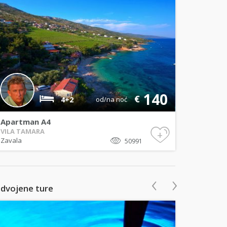
140
€
4+2
od/na noć
Apartman A4
VILA TAMARA
+
Zavala
50991
‹
›
zdvojene ture