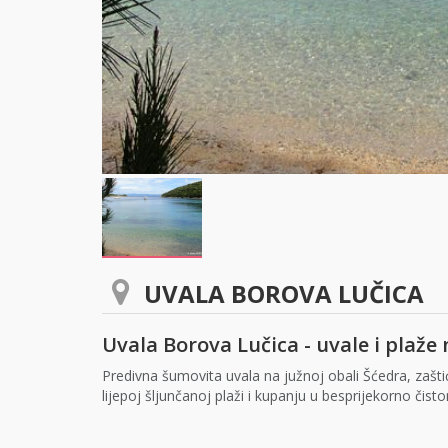
UVALA BOROVA LUČICA
Uvala Borova Lučica - uvale i plaže
Predivna šumovita uvala na južnoj obali Šćedra, zaštić
lijepoj šljunčanoj plaži i kupanju u besprijekorno čis