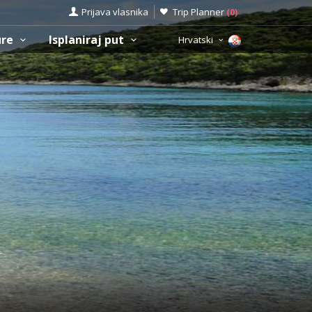
Prijava vlasnika
Trip Planner
(
0
)
ure
Isplaniraj put
Hrvatski