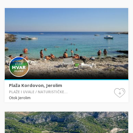
Plaža Kordovon, Jerolim
+
PLAŽE I UVALE / NATURISTIČKE...
Otok Jerolim