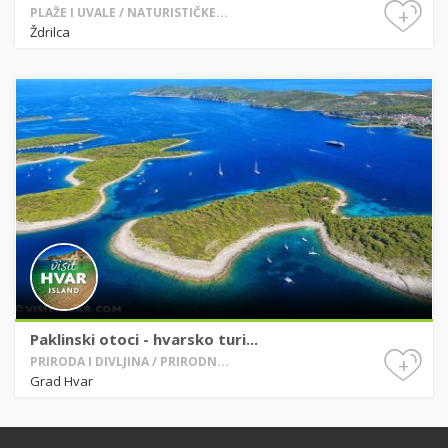
+
PLAŽE I UVALE / NATURISTIČKE...
Ždrilca
Paklinski otoci - hvarsko turi...
+
PRIRODA I DIVLJINA / PRIRODN...
Grad Hvar