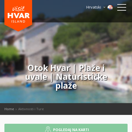
Hrvatski
Otok Hvar | Plaže i
uvale | Naturističke
plaže
Home
Aktivnosti i Ture
POGLEDAJ NA KARTI