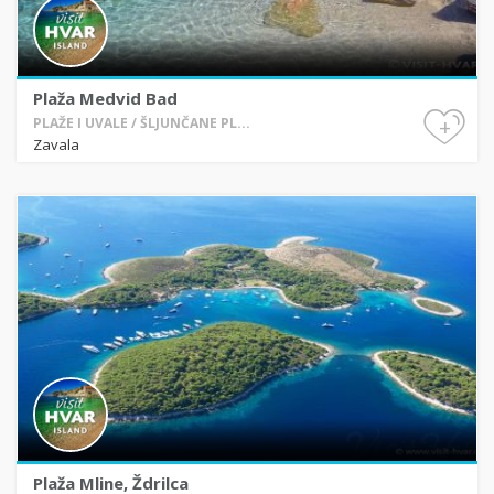
Plaža Medvid Bad
+
PLAŽE I UVALE / ŠLJUNČANE PL...
Zavala
Plaža Mline, Ždrilca