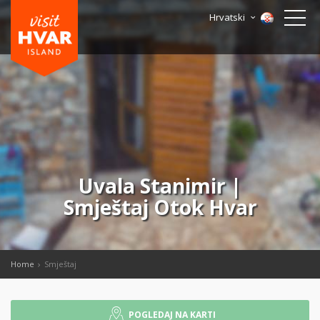
Hrvatski
Uvala Stanimir |
Smještaj Otok Hvar
Home
Smještaj
POGLEDAJ NA KARTI