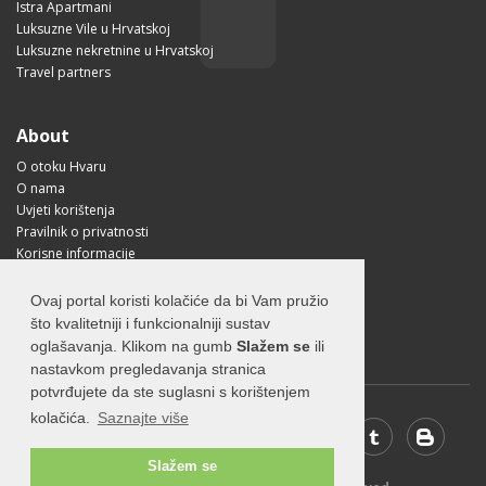
Istra Apartmani
Luksuzne Vile u Hrvatskoj
Luksuzne nekretnine u Hrvatskoj
Travel partners
About
O otoku Hvaru
O nama
Uvjeti korištenja
Pravilnik o privatnosti
Korisne informacije
Kako doći na Hvar?
Free Mobile App
Ovaj portal koristi kolačiće da bi Vam pružio
Visit Croatia
što kvalitetniji i funkcionalniji sustav
oglašavanja. Klikom na gumb
Slažem se
ili
nastavkom pregledavanja stranica
potvrđujete da ste suglasni s korištenjem
kolačića.
Saznajte više
Slažem se