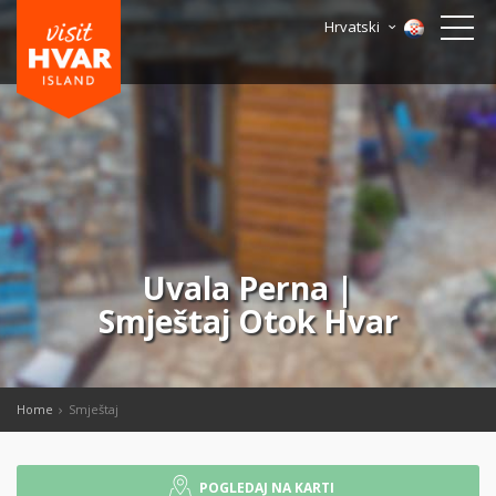
Hrvatski
Uvala Perna |
Smještaj Otok Hvar
Home
Smještaj
POGLEDAJ NA KARTI