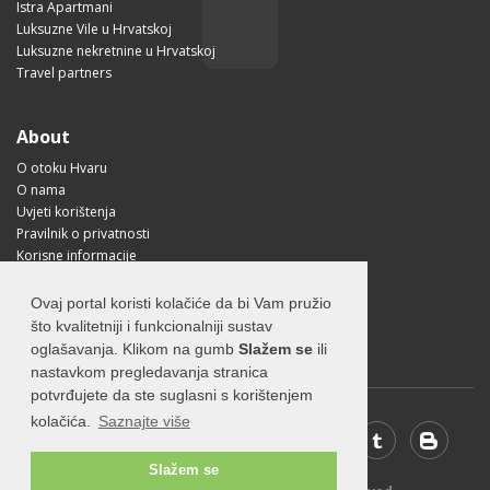
Istra Apartmani
Luksuzne Vile u Hrvatskoj
Luksuzne nekretnine u Hrvatskoj
Travel partners
About
O otoku Hvaru
O nama
Uvjeti korištenja
Pravilnik o privatnosti
Korisne informacije
Kako doći na Hvar?
Free Mobile App
Ovaj portal koristi kolačiće da bi Vam pružio
Visit Croatia
što kvalitetniji i funkcionalniji sustav
oglašavanja. Klikom na gumb
Slažem se
ili
nastavkom pregledavanja stranica
potvrđujete da ste suglasni s korištenjem
kolačića.
Saznajte više
Slažem se