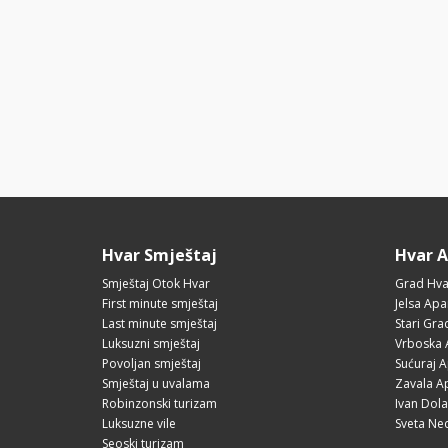
Hvar Smještaj
Hvar 
Smještaj Otok Hvar
Grad Hva
First minute smještaj
Jelsa Apa
Last minute smještaj
Stari Gr
Luksuzni smještaj
Vrboska 
Povoljan smještaj
Sućuraj 
Smještaj u uvalama
Zavala A
Robinzonski turizam
Ivan Dol
Luksuzne vile
Sveta Ne
Seoski turizam