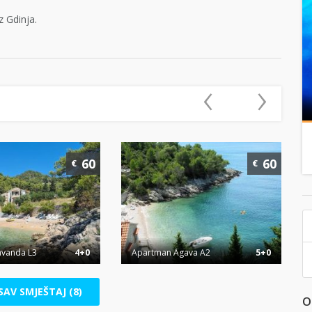
 Gdinja.
‹
›
60
60
€
€
avanda L3
4+0
Apartman Agava A2
5+0
SAV SMJEŠTAJ (8)
O