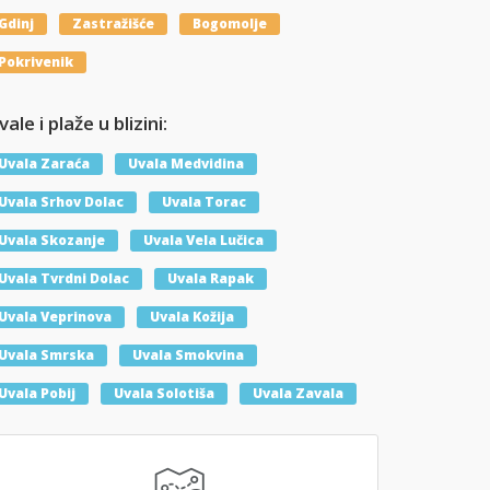
Gdinj
Zastražišće
Bogomolje
Pokrivenik
ale i plaže u blizini:
Uvala Zaraća
Uvala Medvidina
Uvala Srhov Dolac
Uvala Torac
Uvala Skozanje
Uvala Vela Lučica
Uvala Tvrdni Dolac
Uvala Rapak
Uvala Veprinova
Uvala Kožija
Uvala Smrska
Uvala Smokvina
Uvala Pobij
Uvala Solotiša
Uvala Zavala