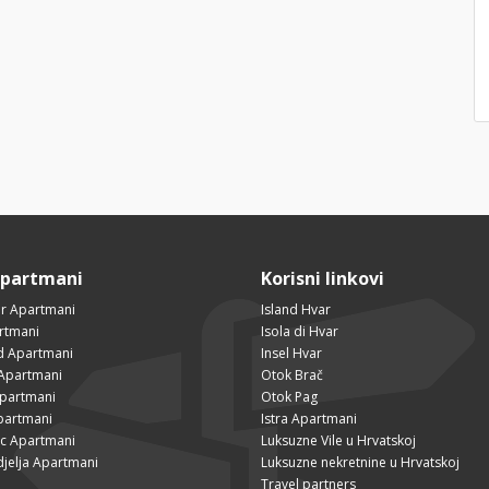
Apartmani
Korisni linkovi
r Apartmani
Island Hvar
rtmani
Isola di Hvar
ad Apartmani
Insel Hvar
Apartmani
Otok Brač
Apartmani
Otok Pag
partmani
Istra Apartmani
ac Apartmani
Luksuzne Vile u Hrvatskoj
djelja Apartmani
Luksuzne nekretnine u Hrvatskoj
Travel partners