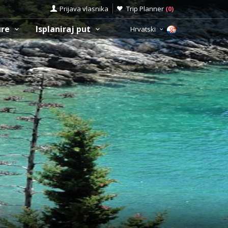
Prijava vlasnika
Trip Planner
(
0
)
ure
Isplaniraj put
Hrvatski