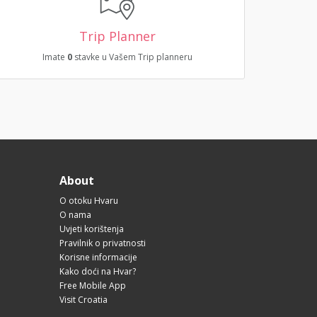
Trip Planner
Imate
0
stavke u Vašem Trip planneru
About
O otoku Hvaru
O nama
Uvjeti korištenja
Pravilnik o privatnosti
Korisne informacije
Kako doći na Hvar?
Free Mobile App
Visit Croatia