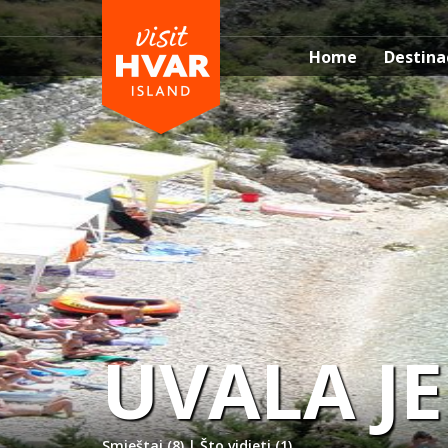
Home
Destina
UVALA J
Smještaj (8)
|
Što vidjeti (1)