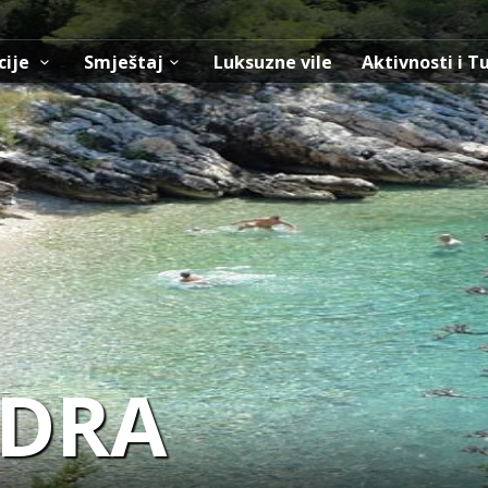
cije
Smještaj
Luksuzne vile
Aktivnosti i T
EDRA