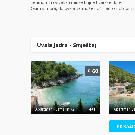
neumornih cvrčaka i mirise bujne hvarske flore.
Osim s mora, do uvala se može doći i automobilom iz
Uvala Jedra - Smještaj
60
€
Apartman Ruzmarin R2
4+1
Apartman L
PRIKAŽI 