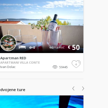
50
€
4+0
od/na noć
Apartman RED
APARTMANI VILLA CONTE
+
Ivan Dolac
59445
‹
›
zdvojene ture