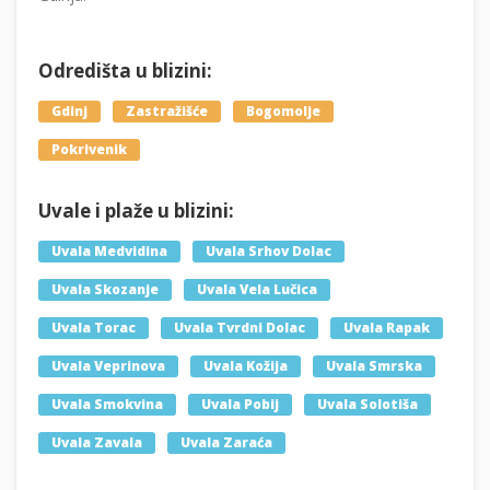
Odredišta u blizini:
Gdinj
Zastražišće
Bogomolje
Pokrivenik
Uvale i plaže u blizini:
Uvala Medvidina
Uvala Srhov Dolac
Uvala Skozanje
Uvala Vela Lučica
Uvala Torac
Uvala Tvrdni Dolac
Uvala Rapak
Uvala Veprinova
Uvala Kožija
Uvala Smrska
Uvala Smokvina
Uvala Pobij
Uvala Solotiša
Uvala Zavala
Uvala Zaraća