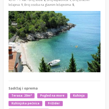
ležajeva:
1
, Broj osoba na glavnim ležajevima:
5
,
Sadržaj i oprema
2
Terasa: 20m
Pogled na more
Kuhinja
Kuhinjska pećnica
Frižider