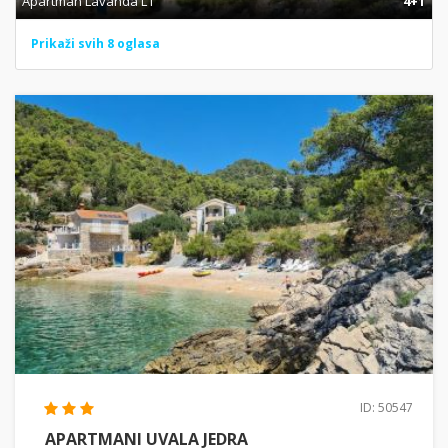
Apartman Lavanda L1
4+1
Prikaži svih 8 oglasa
ID: 50547
APARTMANI UVALA JEDRA