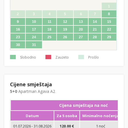
1
2
3
4
5
6
7
8
9
10
11
12
13
14
15
16
17
18
19
20
21
22
23
24
25
26
27
28
29
30
31
Slobodno
Zauzeto
Prošlo
Cijene smještaja
5+0
Apartman Agava A2
Cijena smještaja na noć
Datum
Za 5 osoba
Minimalno noćenja
01.07.2026 - 31.08.2026
120.00 €
1 noć
Bi