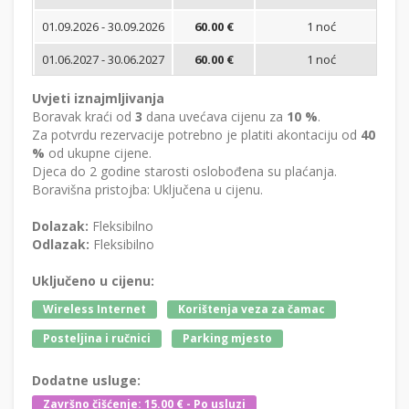
01.09.2026 - 30.09.2026
60.00 €
1 noć
Bi
01.06.2027 - 30.06.2027
60.00 €
1 noć
Bi
Uvjeti iznajmljivanja
Boravak kraći od
3
dana uvećava cijenu za
10 %
.
Za potvrdu rezervacije potrebno je platiti akontaciju od
40
%
od ukupne cijene.
Djeca do 2 godine starosti oslobođena su plaćanja.
Boravišna pristojba: Uključena u cijenu.
Dolazak:
Fleksibilno
Odlazak:
Fleksibilno
Uključeno u cijenu:
Wireless Internet
Korištenja veza za čamac
Posteljina i ručnici
Parking mjesto
Dodatne usluge:
Završno čišćenje: 15.00 € - Po usluzi