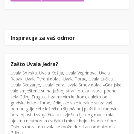
Inspiracija za vaš odmor
Zašto Uvala Jedra?
Uvala Smrska, Uvala Kožija, Uvala Veprinova, Uvala
Rapak, Uvala Tvrdni dolac, Uvala Torac, Uvala Lučica,
Uvala Skozanje, Uvala Jedra, Uvala Srhov dolac –Gdinjske
vale smještene su na južnoj strani otoka Hvara, podno
sela Gdinj. Tragate li za mirnim kutkom, daleko od
gradske buke i žurbe, Gdinjske vale idealne su za vaš
odmor, gdje ćete ležeći na šljunčanoj plaži ili u hladovini
bora opustiti svoja čula uz svježinu ljetnog maestrala,
pjesmu neumornih cvrčaka i mirise bujne hvarske flore.
Osim s mora, do uvala se može doći i automobilom iz
Gdinja.