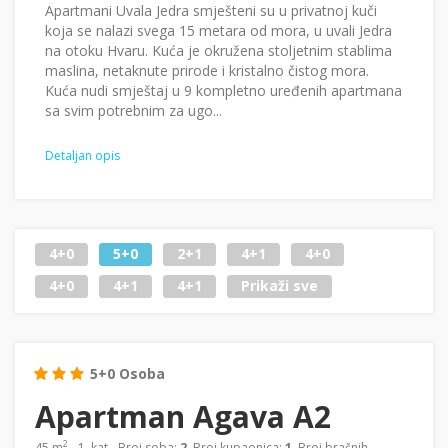
Apartmani Uvala Jedra smješteni su u privatnoj kuči
koja se nalazi svega 15 metara od mora, u uvali Jedra
na otoku Hvaru. Kuća je okružena stoljetnim stablima
maslina, netaknute prirode i kristalno čistog mora.
Kuća nudi smještaj u 9 kompletno uređenih apartmana
sa svim potrebnim za ugo...
Detaljan opis
4+0
5+0
2+1
4+1
4+0
4+0
4+1
4+1
Prikaži sve
5+0 Osoba
Apartman Agava A2
2
45 m
- 1. kat - Broj soba:
2
, Broj kupaonica:
1
, Broj bračnih